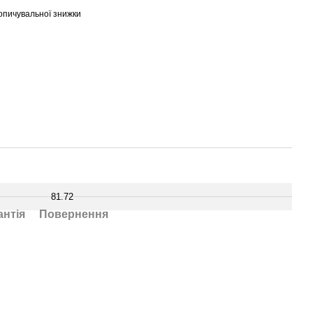
опичувальної знижки
81.72
антія
Повернення