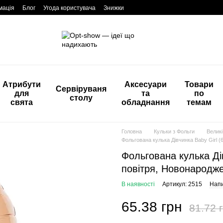
мація
Блог
Угода користувача
Знижки
Атрибути
Аксесуари
Товари
Сервіруваня
для
та
по
столу
свята
обладнання
темам
Головна
Кульки з Фольги
Великі
Фольгована кулька Дівчинка Baby Girl (6
Фольгована кулька Дів
повітря, Новонародже
В наявності
Артикул: 2515
Напи
65.38 грн
81.72 