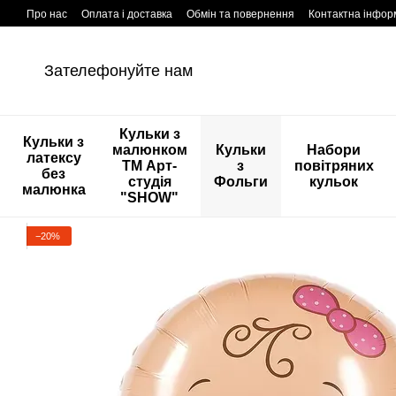
Перейти к основному контенту
Про нас
Оплата і доставка
Обмін та повернення
Контактна інфор
Зателефонуйте нам
Кульки з
Кульки з
малюнком
Кульки
Набори
латексу
ТМ Арт-
з
повітряних
без
студія
Фольги
кульок
малюнка
"SHOW"
−20%