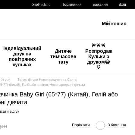
Порівняння
Укр
Рус
Eng
Бажання
Вхід
Мій кошик
🚨🚨🚨
Індивідуальний
Дитяче
Розпродаж
друк на
тимчасове
Кульки з
повітряних
тату
друком😀
кульках
🎈
 Фігури
Великі фігури Новонароджені та Свята
5*77) (Китай), Гелій або повітря, Новонароджені дівчата
чинка Baby Girl (65*77) (Китай), Гелій або
ні дівчата
сати відгук
грн
Порівняти
В бажання