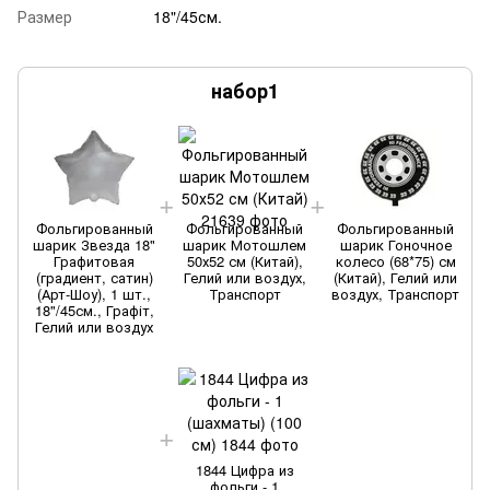
Размер
18"/45см.
набор1
Фольгированный
Фольгированный
Фольгированный
шарик Звезда 18"
шарик Мотошлем
шарик Гоночное
Графитовая
50х52 см (Китай),
колесо (68*75) см
(градиент, сатин)
Гелий или воздух,
(Китай), Гелий или
(Арт-Шоу), 1 шт.,
Транспорт
воздух, Транспорт
18"/45см., Графіт,
Гелий или воздух
1844 Цифра из
фольги - 1