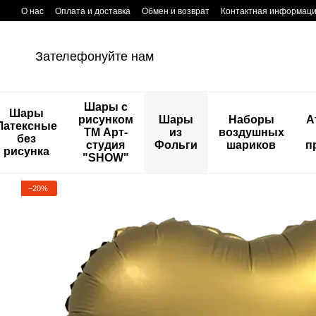
Перейти к основному контенту
О нас
Оплата и доставка
Обмен и возврат
Контактная информац
Зателефонуйте нам
Шары с
Шары
рисунком
Шары
Наборы
А
Латексные
ТМ Арт-
из
воздушных
без
студия
Фольги
шариков
п
рисунка
"SHOW"
−20%