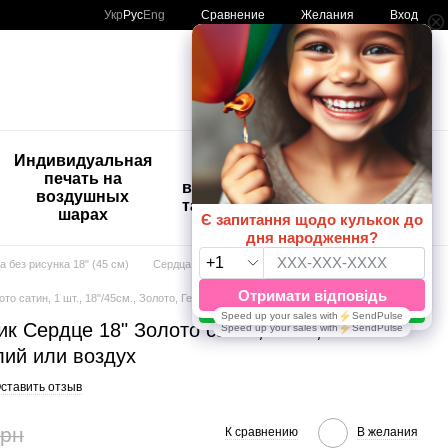
Сравнение
Укр
Рус
Eng
Желания
Вход
Мой заказ
🚨🚨🚨
Индивидуальная
Детские
Распродажа
печать на
временные
Шары с
воздушных
татуировки
рисунком
шарах
😀🎈
а без рисунка 18" (45 см)
Сердца 18"
о сатин, 1 шт., 18"/45см., Золото, Гелий или воздух
 Сердце 18" Золото сатин, 1 шт.,
лий или воздух
ставить отзыв
грн
К сравнению
В желания