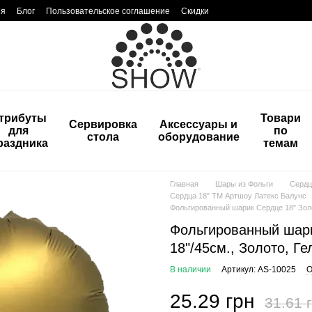
ия
Блог
Пользовательское соглашение
Скидки
трибуты
Товари
Сервировка
Аксессуары и
для
по
стола
оборудование
раздника
темам
Главная
Шары из Фольги
Сердц
Сердца 18" ТМ Артшоу Латекс Балунс
Фольгированный шарик Сердце 18" Золот
Фольгированный шарик
18"/45см., Золото, Ге
В наличии
Артикул: AS-10025
О
25.29 грн
31.61 