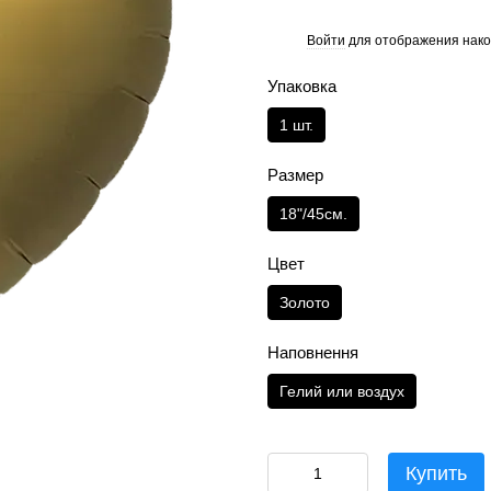
Войти
для отображения нако
%
Упаковка
1 шт.
Размер
18"/45см.
Цвет
Золото
Наповнення
Гелий или воздух
Купить