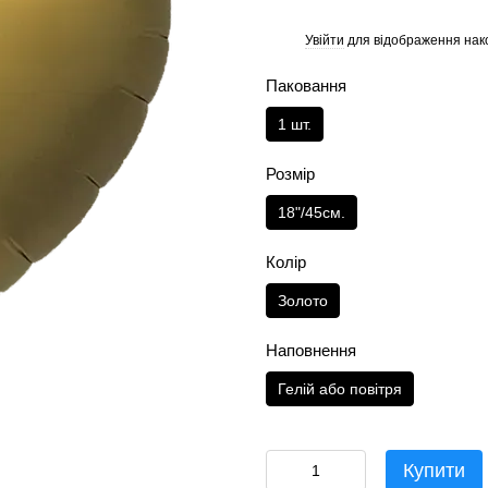
Увійти
для відображення нак
%
Паковання
1 шт.
Розмір
18"/45см.
Колір
Золото
Наповнення
Гелій або повітря
Купити