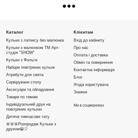
Каталог
Клієнтам
Кульки з латексу без малюнка
Вхід до кабінету
Кульки з малюнком ТМ Арт-
Про нас
студія "SHOW"
Оплата і доставка
Кульки з Фольги
Обмін та повернення
Набори повітряних кульок
Контактна інформація
Атрибути для свята
Блог
Сервіруваня столу
Угода користувача
Аксесуари та обладнання
Знижки
Товари по темам
Індивідуальний друк на
Ми в соцмережах
повітряних кульках
Дитяче тимчасове тату
🚨🚨🚨Розпродаж Кульки з
друком😀🎈