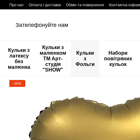
Перейти к основному контенту
Про нас
Оплата і доставка
Обмін та повернення
Контактна інфор
Зателефонуйте нам
Кульки з
Кульки з
малюнком
Кульки
Набори
латексу
ТМ Арт-
з
повітряних
без
студія
Фольги
кульок
малюнка
"SHOW"
−20%