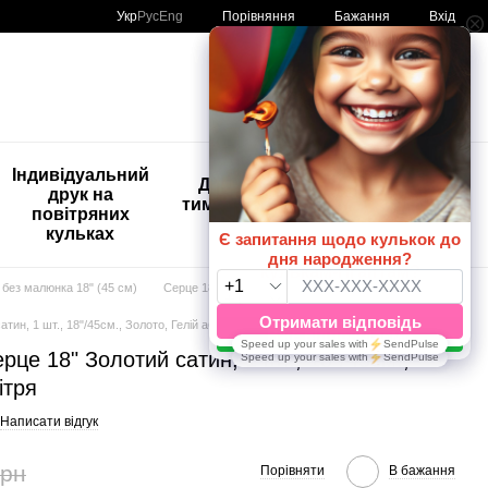
Порівняння
Укр
Рус
Eng
Бажання
Вхід
Мій кошик
🚨🚨🚨
Індивідуальний
Дитяче
Розпродаж
друк на
тимчасове
Кульки з
повітряних
тату
друком😀
кульках
🎈
без малюнка 18" (45 см)
Серце 18"
ин, 1 шт., 18"/45см., Золото, Гелій або повітря
це 18" Золотий сатин, 1 шт., 18"/45см.,
ітря
Написати відгук
грн
Порівняти
В бажання