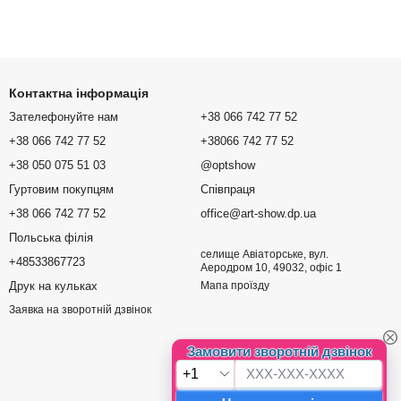
Контактна інформація
Зателефонуйте нам
+38 066 742 77 52
+38 066 742 77 52
+38066 742 77 52
+38 050 075 51 03
@optshow
Гуртовим покупцям
Співпраця
+38 066 742 77 52
office@art-show.dp.ua
Польська філія
селище Авіаторське, вул.
+48533867723
Аеродром 10, 49032, офіс 1
Друк на кульках
Мапа проїзду
Заявка на зворотній дзвінок