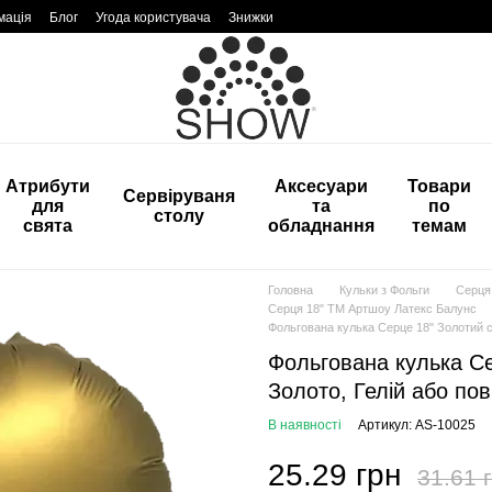
мація
Блог
Угода користувача
Знижки
Атрибути
Аксесуари
Товари
Сервіруваня
для
та
по
столу
свята
обладнання
темам
Головна
Кульки з Фольги
Серця 
Серця 18" ТМ Артшоу Латекс Балунс
Фольгована кулька Серце 18" Золотий сат
Фольгована кулька Сер
Золото, Гелій або пов
В наявності
Артикул: AS-10025
25.29 грн
31.61 