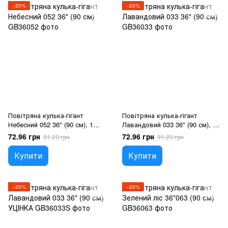
−20%
−20%
Повітряна кулька-гігант
Повітряна кулька-гігант
Небесний 052 36" (90 см), 1
Лавандовий 033 36" (90 см), 1
шт., 36"/90см., Блакитний,
шт., 36"/90см., Бузковий, Гелій
72.96 грн
72.96 грн
91.20 грн
91.20 грн
Гелій або повітря
або повітря
Купити
Купити
−20%
−20%