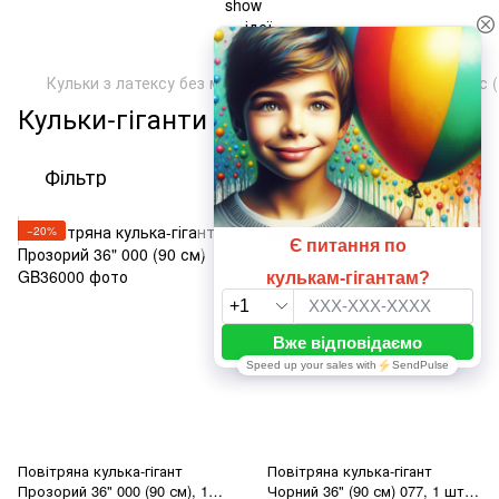
Кульки з латексу без малюнка
ТМ Артшоу Латекс Балунс (
Кульки-гіганти Пастель 36" (90 см)
Фільтр
За популярністю
−20%
−20%
Повітряна кулька-гігант
Повітряна кулька-гігант
Прозорий 36" 000 (90 см), 1
Чорний 36" (90 см) 077, 1 шт.,