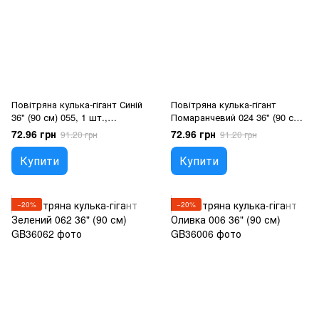
Повітряна кулька-гігант Синій
Повітряна кулька-гігант
36" (90 см) 055, 1 шт.,
Помаранчевий 024 36" (90 см),
36"/90см., Синій, Гелій або
1 шт., 36"/90см.,
72.96 грн
72.96 грн
91.20 грн
91.20 грн
повітря
Помаранчевий, Гелій або
повітря
Купити
Купити
−20%
−20%