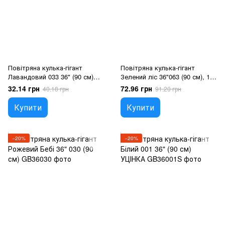
Повітряна кулька-гігант
Повітряна кулька-гігант
Лавандовий 033 36" (90 см)
Зелений ліс 36"063 (90 см), 1
УЦІНКА, 1 шт., 36"/90см.,
шт., 36"/90см., Зелений, Гелій
32.14 грн
72.96 грн
40.18 грн
91.20 грн
Бузковий, Гелій або повітря
або повітря
Купити
Купити
−20%
−20%