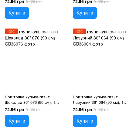
72.96 грн
72.96 грн
91.20 грн
91.20 грн
повітря
Гелій або повітря
Купити
Купити
−20%
−20%
Повітряна кулька-гігант
Повітряна кулька-гігант
Шоколад 36" 076 (90 см), 1
Лазурний 36" 064 (90 см), 1
шт., 36"/90см., Шоколад, Гелій
шт., 36"/90см., Зелений, Гелій
72.96 грн
72.96 грн
91.20 грн
91.20 грн
або повітря
або повітря
Купити
Купити