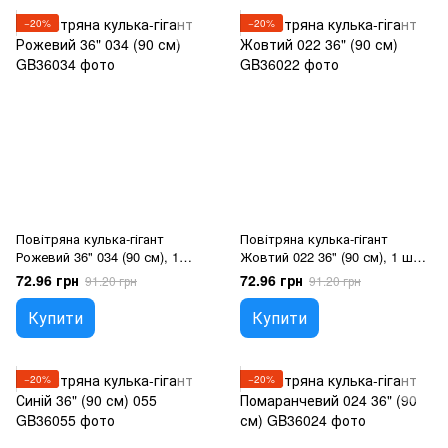
−20%
−20%
Повітряна кулька-гігант
Повітряна кулька-гігант
Рожевий 36" 034 (90 см), 1
Жовтий 022 36" (90 см), 1 шт.,
шт., 36"/90см., Рожевий, Гелій
36"/90см., Жовтий, Гелій або
72.96 грн
72.96 грн
91.20 грн
91.20 грн
або повітря
повітря
Купити
Купити
−20%
−20%