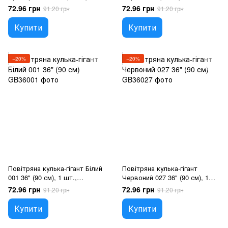
шт., 36"/90см., Прозорий,
36"/90см., Чорний, Гелій або
72.96 грн
72.96 грн
91.20 грн
91.20 грн
Гелій або повітря
повітря
Купити
Купити
−20%
−20%
Повітряна кулька-гігант Білий
Повітряна кулька-гігант
001 36" (90 см), 1 шт.,
Червоний 027 36" (90 см), 1
36"/90см., Білий, Гелій або
шт., 36"/90см., Червоний,
72.96 грн
72.96 грн
91.20 грн
91.20 грн
повітря
Гелій або повітря
Купити
Купити