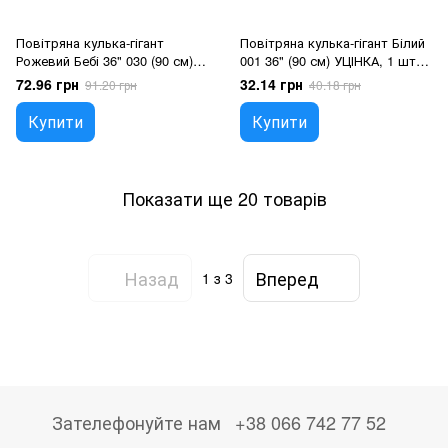
Повітряна кулька-гігант
Повітряна кулька-гігант Білий
Рожевий Бебі 36" 030 (90 см), 1
001 36" (90 см) УЦІНКА, 1 шт.,
шт., 36"/90см., Рожевий, Гелій
36"/90см., Білий, Гелій або
72.96 грн
32.14 грн
91.20 грн
40.18 грн
або повітря
повітря
Купити
Купити
Показати ще 20 товарів
Назад
Вперед
1
з 3
Зателефонуйте нам
+38 066 742 77 52