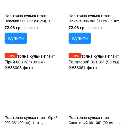
Повітряна кулька-гігант
Повітряна кулька-гігант
Зелений 062 36" (90 см), 1 шт.,
Оливка 006 36" (90 см), 1 шт.,
36"/90см., Зелений, Гелій або
36"/90см., Оливковий, Гелій
72.96 грн
72.96 грн
91.20 грн
91.20 грн
повітря
або повітря
Купити
Купити
−20%
−20%
Повітряна кулька-гігант Сірий
Повітряна кулька-гігант
003 36" (90 см), 1 шт.,
Салатовий 061 36" (90 см), 1
36"/90см., Сірий, Гелій або
шт., 36"/90см., Салатовий,