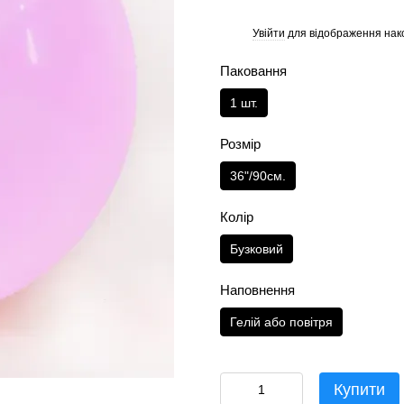
Увійти
для відображення нак
%
Паковання
1 шт.
Розмір
36"/90см.
Колір
Бузковий
Наповнення
Гелій або повітря
Купити