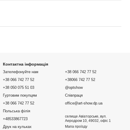
Контактна інформація
Зателефонуйте нам
+38 066 742 77 52
+38 066 742 77 52
+38066 742 77 52
+38 050 075 51 03
@optshow
Гуртовим покупцям
Співпраця
+38 066 742 77 52
office@art-show.dp.ua
Польська філія
селище Авіаторське, вул.
+48533867723
Аеродром 10, 49032, офіс 1
Друк на кульках
Мапа проїзду