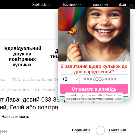
Порівняння
Укр
Рус
Eng
Бажання
Вхід
Мій кошик
🚨🚨🚨
Індивідуальний
Дитяче
Розпродаж
друк на
тимчасове
Кульки з
повітряних
тату
друком😀
кульках
🎈
юнка
ТМ Артшоу Латекс Балунс (Україна)
Кульки гіганти
36’’
36" (90 см) УЦІНКА, 1 шт., 36"/90см., Бузковий, Гелій або повітря
ант Лавандовий 033 36" (90 см) УЦІНКА, 1
ий, Гелій або повітря
Написати відгук
грн
Порівняти
В бажання