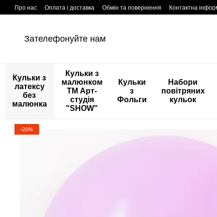
Перейти к основному контенту
Про нас
Оплата і доставка
Обмін та повернення
Контактна інфор
Зателефонуйте нам
Кульки з
Кульки з
малюнком
Кульки
Набори
латексу
ТМ Арт-
з
повітряних
без
студія
Фольги
кульок
малюнка
"SHOW"
−20%