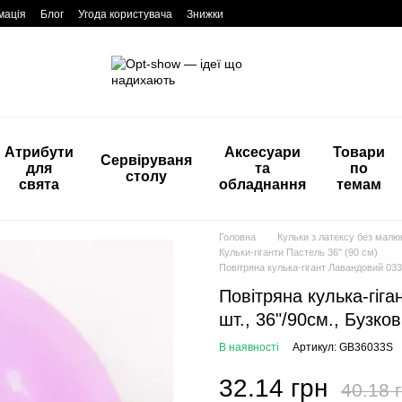
мація
Блог
Угода користувача
Знижки
Атрибути
Аксесуари
Товари
Сервіруваня
для
та
по
столу
свята
обладнання
темам
Головна
Кульки з латексу без мал
Кульки-гіганти Пастель 36" (90 см)
Повітряна кулька-гігант Лавандовий 033 
Повітряна кулька-гіг
шт., 36"/90см., Бузков
В наявності
Артикул: GB36033S
32.14 грн
40.18 