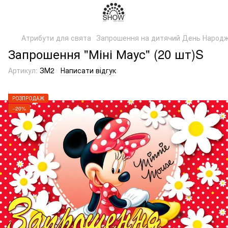
Атрибути для свята
Запрошення на дитячий День Народ
Запрошення "Міні Маус" (20 шт)S
Артикул:
ЗМ2
Написати відгук
РОЗПРОДАЖ
−20%