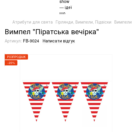
Атрибути для свята
Гірлянди, Вимпели, Підвіски
Вимпели
Вимпел "Піратська вечірка"
Артикул:
FB-9024
Написати відгук
РОЗПРОДАЖ
−20%