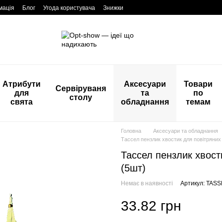
мація
Блог
Угода користувача
Знижки
Атрибути
Аксесуари
Товари
Сервіруваня
для
та
по
столу
свята
обладнання
темам
Головна
Аксесуари та обладнання
Тассел пензлик хвостик для повітряних
Тассел пензлик хвост
(5шт)
Немає в наявності
Артикул: TAS
33.82 грн