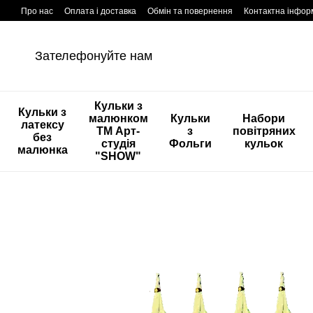
Перейти к основному контенту
Про нас
Оплата і доставка
Обмін та повернення
Контактна інфор
Зателефонуйте нам
Кульки з
Кульки з
малюнком
Кульки
Набори
латексу
ТМ Арт-
з
повітряних
без
студія
Фольги
кульок
малюнка
"SHOW"