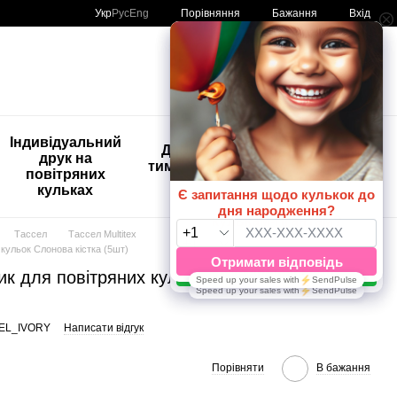
Порівняння
Укр
Рус
Eng
Бажання
Вхід
Мій кошик
🚨🚨🚨
Індивідуальний
Дитяче
Розпродаж
друк на
тимчасове
Кульки з
повітряних
тату
друком😀
кульках
🎈
Тассел
Тассел Multitex
 кульок Слонова кістка (5шт)
ик для повітряних кульок Слонова кістка
SEL_IVORY
Написати відгук
Порівняти
В бажання