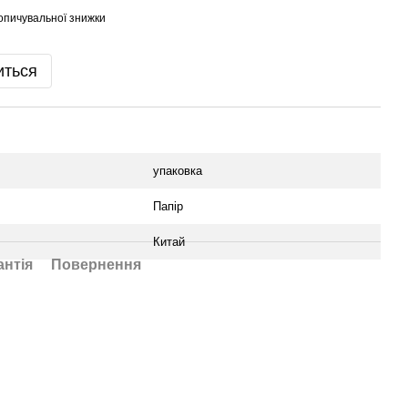
опичувальної знижки
иться
упаковка
Папір
Китай
антія
Повернення