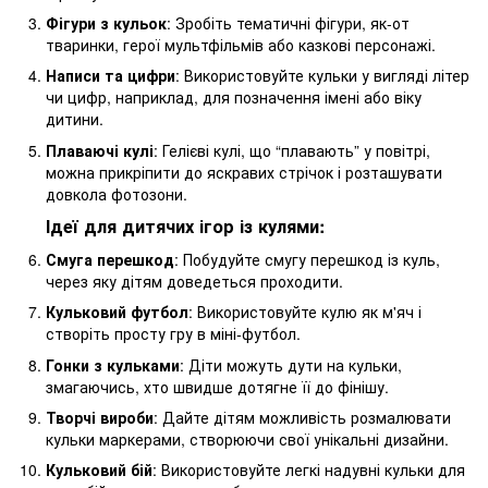
Фігури з кульок
: Зробіть тематичні фігури, як-от
тваринки, герої мультфільмів або казкові персонажі.
Написи та цифри
: Використовуйте кульки у вигляді літер
чи цифр, наприклад, для позначення імені або віку
дитини.
Плаваючі кулі
: Гелієві кулі, що “плавають” у повітрі,
можна прикріпити до яскравих стрічок і розташувати
довкола фотозони.
Ідеї для дитячих ігор із кулями:
Смуга перешкод
: Побудуйте смугу перешкод із куль,
через яку дітям доведеться проходити.
Кульковий футбол
: Використовуйте кулю як м'яч і
створіть просту гру в міні-футбол.
Гонки з кульками
: Діти можуть дути на кульки,
змагаючись, хто швидше дотягне її до фінішу.
Творчі вироби
: Дайте дітям можливість розмалювати
кульки маркерами, створюючи свої унікальні дизайни.
Кульковий бій
: Використовуйте легкі надувні кульки для