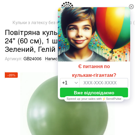
Кульки з латексу без малюнка
ТМ Артшоу Латекс Балунс (
Повітряна кулька-гігант Оливка 006
24" (60 см), 1 шт., 24"/60см.,
Зелений, Гелій або повітря
Артикул:
GB24006
Написати відгук
−20%