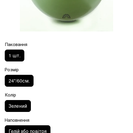
Паковання
1 шт.
Розмір
24"/60см.
Колір
Зелений
Наповнення
Гелій або повітря