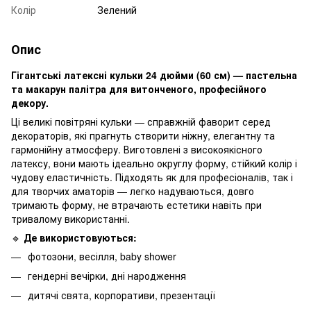
Колір
Зелений
Опис
Гігантські латексні кульки 24 дюйми (60 см) — пастельна
та макарун палітра для витонченого, професійного
декору.
Ці великі повітряні кульки — справжній фаворит серед
декораторів, які прагнуть створити ніжну, елегантну та
гармонійну атмосферу. Виготовлені з високоякісного
латексу, вони мають ідеально округлу форму, стійкий колір і
чудову еластичність. Підходять як для професіоналів, так і
для творчих аматорів — легко надуваються, довго
тримають форму, не втрачають естетики навіть при
тривалому використанні.
🔹
Де використовуються:
фотозони, весілля, baby shower
гендерні вечірки, дні народження
дитячі свята, корпоративи, презентації