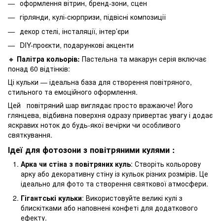
оформлення вітрин, бренд-зони, сцен
гірлянди, кулі-сюрпризи, підвісні композиції
декор стелі, інсталяції, інтер’єри
DIY-проєкти, подарункові акценти
🔸
Палітра кольорів:
Пастельна та макарун серія включає
понад 60 відтінків:
Ці кульки — ідеальна база для створення повітряного,
стильного та емоційного оформлення.
Цей повітряний шар виглядає просто вражаюче! Його
глянцева, відбивна поверхня одразу привертає увагу і додає
яскравих ноток до будь-якої вечірки чи особливого
святкування.
Ідеї для фотозони з повітряними кулями :
Арка чи стіна з повітряних куль
: Створіть кольорову
арку або декоративну стіну із кульок різних розмірів. Це
ідеально для фото та створення святкової атмосфери.
Гігантські кульки
: Використовуйте великі кулі з
блискітками або наповнені конфеті для додаткового
ефекту.