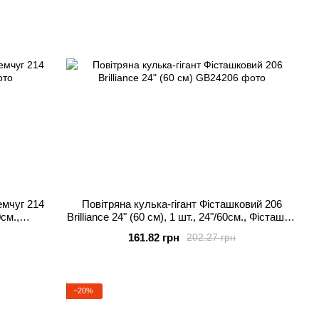
емчуг 214
Повітряна кулька-гігант Фісташковий 206
0см.,
Brilliance 24" (60 см), 1 шт., 24"/60см., Фісташка,
я
Гелій або повітря
161.82 грн
202.27 грн
−20%