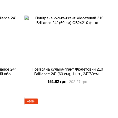
liance 24"
Повітряна кулька-гігант Фіолетовий 210
лій або
Brilliance 24" (60 см), 1 шт., 24"/60см.,
Фіолетовий, Гелій або повітря
161.82 грн
202.27 грн
−20%