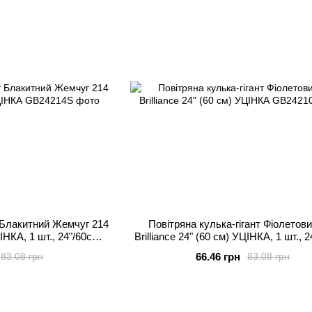
т Блакитний Жемчуг 214
Повітряна кулька-гігант Фіолетов
ЦІНКА, 1 шт., 24"/60см.,
Brilliance 24" (60 см) УЦІНКА, 1 шт., 2
ій або повітря
Фіолетовий, Гелій або повітр
66.46 грн
83.08 грн
83.08 грн