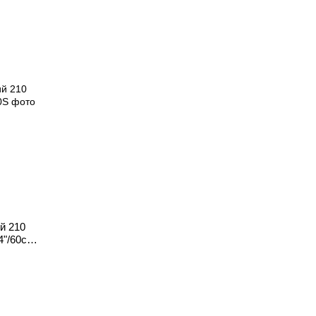
ий 210
4"/60см.,
я