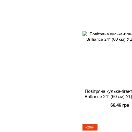
Повітряна кулька-гіган
Brilliance 24" (60 см) У
Бузковий, Гелі
66.46 грн
−20%