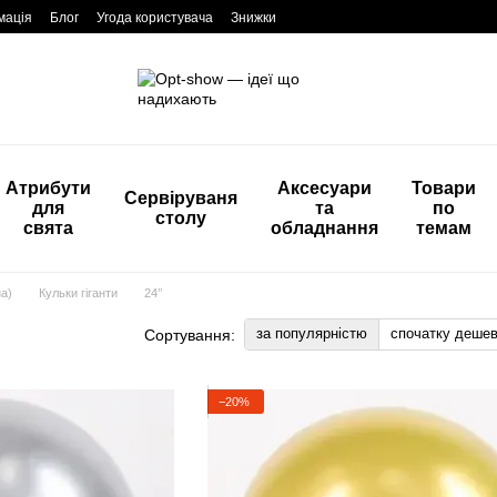
мація
Блог
Угода користувача
Знижки
Атрибути
Аксесуари
Товари
Сервіруваня
для
та
по
столу
свята
обладнання
темам
а)
Кульки гіганти
24’’
за популярністю
спочатку деше
Сортування:
−20%