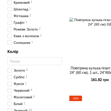
1
Кремовий
1
Шоколад
2
Фісташка
1
Графіт
2
Рожеве Золото
1
Кава з молоком
1
Соняшник
Колір
Повітряна кулька-гігант
4
Золото
24" (60 см), 1 шт., 24"/6
пові
1
Срібло
161.82 грн
1
Фуксія
4
Червоний
5
Фіолетовий
−20%
1
Білий
10
Зелений