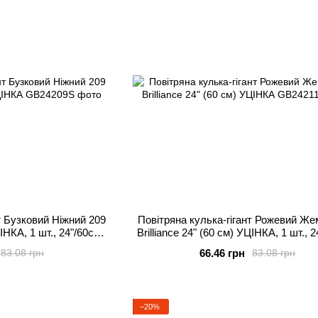
т Бузковий Ніжний 209
Повітряна кулька-гігант Рожевий Же
ЦІНКА, 1 шт., 24"/60см.,
Brilliance 24" (60 см) УЦІНКА, 1 шт., 2
й або повітря
Рожевий, Гелій або повітря
66.46 грн
83.08 грн
83.08 грн
−20%