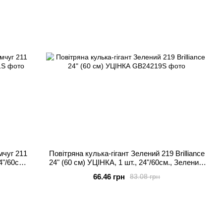
мчуг 211
Повітряна кулька-гігант Зелений 219 Brilliance
4"/60см.,
24" (60 см) УЦІНКА, 1 шт., 24"/60см., Зелений,
Гелій або повітря
66.46 грн
83.08 грн