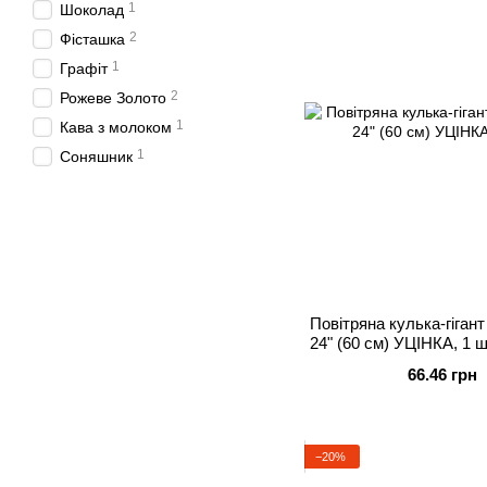
1
Шоколад
2
Фісташка
1
Графіт
2
Рожеве Золото
1
Кава з молоком
1
Соняшник
Повітряна кулька-гігант
24" (60 см) УЦІНКА, 1 ш
Гелій або
66.46 грн
−20%