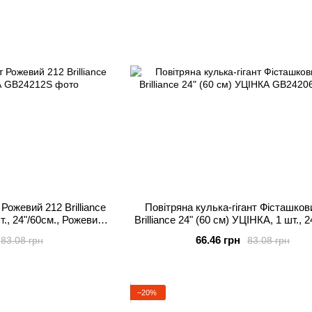
 Рожевий 212 Brilliance
Повітряна кулька-гігант Фісташков
т., 24"/60см., Рожевий,
Brilliance 24" (60 см) УЦІНКА, 1 шт., 2
 повітря
Фісташка, Гелій або повітря
66.46 грн
83.08 грн
83.08 грн
−20%