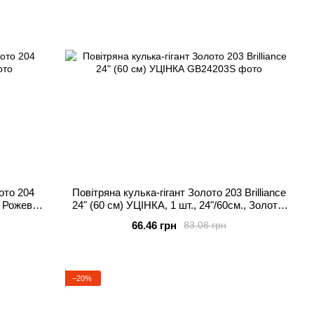
ото 204
Повітряна кулька-гігант Золото 203 Brilliance
., Рожеве
24" (60 см) УЦІНКА, 1 шт., 24"/60см., Золото,
Гелій або повітря
66.46 грн
83.08 грн
−20%