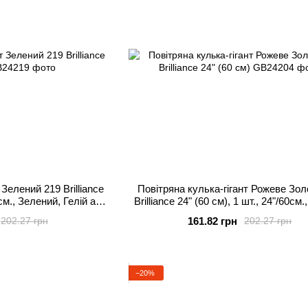
 Зелений 219 Brilliance
Повітряна кулька-гігант Рожеве Зол
0см., Зелений, Гелій або
Brilliance 24" (60 см), 1 шт., 24"/60см
тря
Золото, Гелій або повітря
161.82 грн
202.27 грн
202.27 грн
−20%