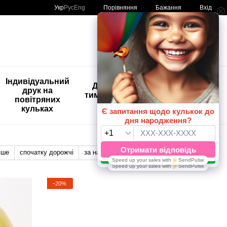
Порівняння
Укр
Рус
Eng
Бажання
Вхід
Мій кошик
🚨🚨🚨
Індивідуальний
Дитяче
Розпродаж
друк на
тимчасове
Кульки з
повітряних
тату
друком😀
кульках
🎈
вше
спочатку дорожчі
за назвою
Відображення:
−20%