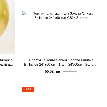
illiance
Повітряна кулька-гігант Золота Оливка
Гелій або
Brilliance 24" (60 см), 1 шт., 24"/60см., Золото,
Гелій або повітря
55.62 грн
69.53 грн
−20%