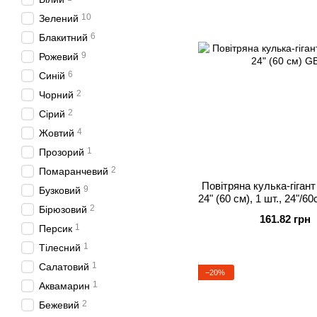
10
Зелений
6
Блакитний
9
Рожевий
6
Синій
2
Чорний
2
Сірий
4
Жовтий
1
Прозорий
2
Помаранчевий
Повітряна кулька-гігант
9
Бузковий
24" (60 см), 1 шт., 24"/6
2
Бірюзовий
пові
161.82 грн
1
Персик
1
Тілесний
1
Салатовий
−20%
1
Аквамарин
2
Бежевий