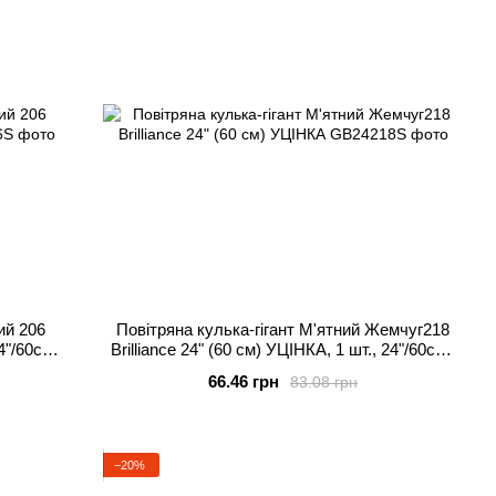
ий 206
Повітряна кулька-гігант М'ятний Жемчуг218
4"/60см.,
Brilliance 24" (60 см) УЦІНКА, 1 шт., 24"/60см.,
Зелений, Гелій або повітря
66.46 грн
83.08 грн
−20%