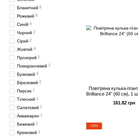
6
Блакитний
9
Рожевий
6
Синій
2
Чорний
2
Сірий
4
Жовтий
1
Прозорий
2
Помаранчевий
9
Бузковий
2
Бірюзовий
Повітряна кулька-гіган
1
Персик
Brilliance 24" (60 см), 1 
1
Гелій або
Тілесний
161.82 грн
1
Салатовий
1
Аквамарин
2
Бежевий
−20%
1
Кремовий