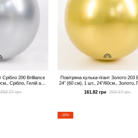
 Срібло 200 Brilliance
Повітряна кулька-гігант Золото 203 Br
60см., Срібло, Гелій або
24" (60 см), 1 шт., 24"/60см., Золото, 
тря
повітря
161.82 грн
202.27 грн
202.27 грн
−20%