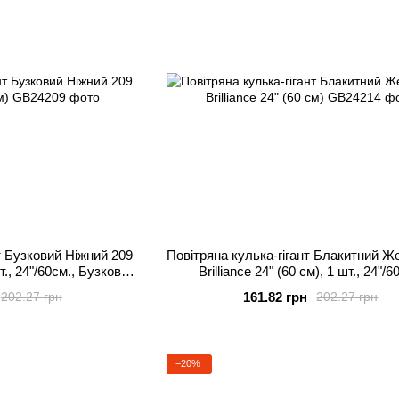
т Бузковий Ніжний 209
Повітряна кулька-гігант Блакитний Ж
шт., 24"/60см., Бузковий,
Brilliance 24" (60 см), 1 шт., 24"/6
 повітря
Блакитний, Гелій або повітр
161.82 грн
202.27 грн
202.27 грн
−20%