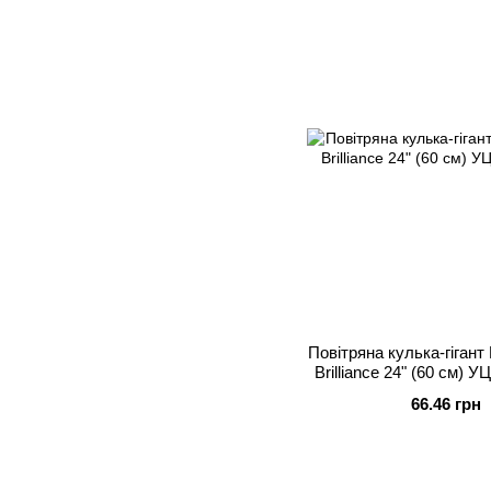
Повітряна кулька-гіган
Brilliance 24" (60 см) У
Блакитний, Гел
66.46 грн