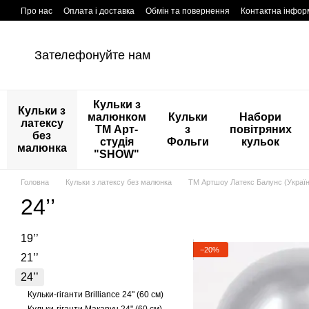
Перейти к основному контенту
Про нас
Оплата і доставка
Обмін та повернення
Контактна інфор
Зателефонуйте нам
Кульки з
Кульки з
малюнком
Кульки
Набори
латексу
ТМ Арт-
з
повітряних
без
студія
Фольги
кульок
малюнка
"SHOW"
Головна
Кульки з латексу без малюнка
ТМ Артшоу Латекс Балунс (Україн
24’’
19’’
−20%
21’’
24’’
Кульки-гіганти Brilliance 24" (60 см)