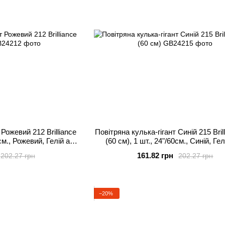
 Рожевий 212 Brilliance
Повітряна кулька-гігант Синій 215 Bril
0см., Рожевий, Гелій або
(60 см), 1 шт., 24"/60см., Синій, Ге
тря
повітря
161.82 грн
202.27 грн
202.27 грн
−20%