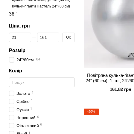
Кульки-гіганти Макарун 24" (60 см)
Кульки-гіганти Пастель 24" (60 см)
36’’
Ціна, грн
Від Ціна, грн
До Ціна, грн
ОК
Розмір
84
24"/60см.
Колір
Повітряна кулька-гігант
24" (60 см), 1 шт., 24"/
пові
161.82 грн
4
Золото
1
Срібло
1
Фуксія
−20%
4
Червоний
5
Фіолетовий
1
Білий