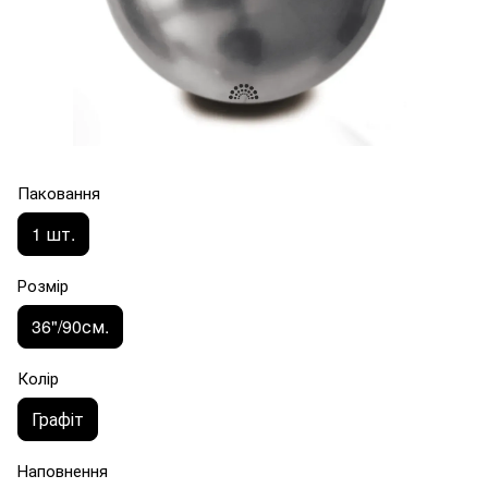
Паковання
1 шт.
Розмір
36"/90см.
Колір
Графіт
Наповнення