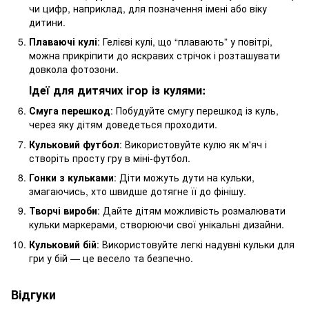
чи цифр, наприклад, для позначення імені або віку
дитини.
Плаваючі кулі
: Гелієві кулі, що “плавають” у повітрі,
можна прикріпити до яскравих стрічок і розташувати
довкола фотозони.
Ідеї для дитячих ігор із кулями:
Смуга перешкод
: Побудуйте смугу перешкод із куль,
через яку дітям доведеться проходити.
Кульковий футбол
: Використовуйте кулю як м'яч і
створіть просту гру в міні-футбол.
Гонки з кульками
: Діти можуть дути на кульки,
змагаючись, хто швидше дотягне її до фінішу.
Творчі вироби
: Дайте дітям можливість розмалювати
кульки маркерами, створюючи свої унікальні дизайни.
Кульковий бій
: Використовуйте легкі надувні кульки для
гри у бій — це весело та безпечно.
Відгуки