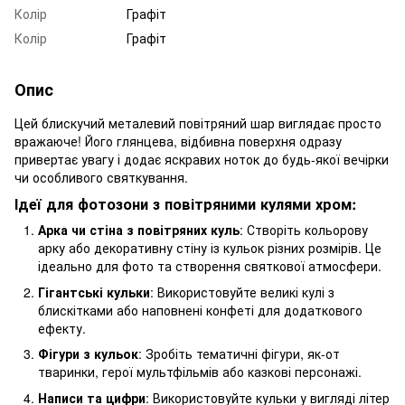
Колір
Графіт
Колір
Графіт
Опис
Цей блискучий металевий повітряний шар виглядає просто
вражаюче! Його глянцева, відбивна поверхня одразу
привертає увагу і додає яскравих ноток до будь-якої вечірки
чи особливого святкування.
Ідеї для фотозони з повітряними кулями хром:
Арка чи стіна з повітряних куль
: Створіть кольорову
арку або декоративну стіну із кульок різних розмірів. Це
ідеально для фото та створення святкової атмосфери.
Гігантські кульки
: Використовуйте великі кулі з
блискітками або наповнені конфеті для додаткового
ефекту.
Фігури з кульок
: Зробіть тематичні фігури, як-от
тваринки, герої мультфільмів або казкові персонажі.
Написи та цифри
: Використовуйте кульки у вигляді літер