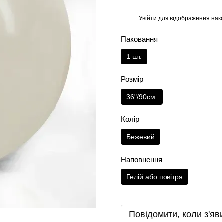
Увійти
для відображення нак
%
Паковання
1 шт.
Розмір
36"/90см.
Колір
Бежевий
Наповнення
Гелій або повітря
Повідомити, коли з'яв