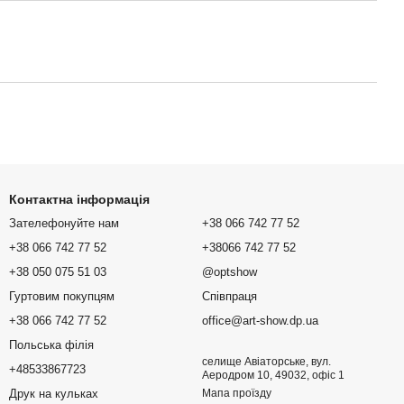
Контактна інформація
Зателефонуйте нам
+38 066 742 77 52
+38 066 742 77 52
+38066 742 77 52
+38 050 075 51 03
@optshow
Гуртовим покупцям
Співпраця
+38 066 742 77 52
office@art-show.dp.ua
Польська філія
селище Авіаторське, вул.
+48533867723
Аеродром 10, 49032, офіс 1
Друк на кульках
Мапа проїзду