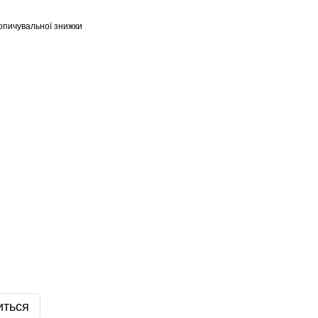
опичувальної знижки
иться