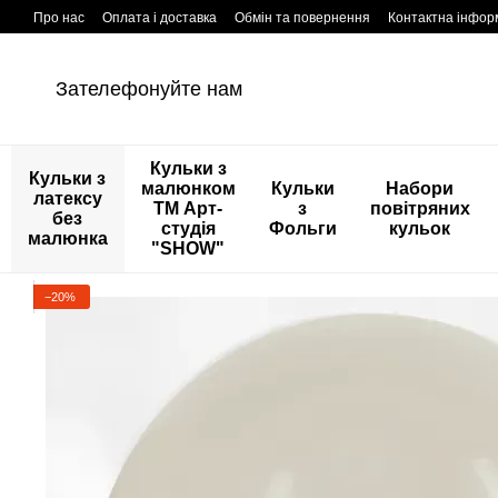
Перейти к основному контенту
Про нас
Оплата і доставка
Обмін та повернення
Контактна інфор
Зателефонуйте нам
Кульки з
Кульки з
малюнком
Кульки
Набори
латексу
ТМ Арт-
з
повітряних
без
студія
Фольги
кульок
малюнка
"SHOW"
−20%