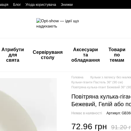
мація
Блог
Угода користувача
Знижки
Атрибути
Аксесуари
Товари
Сервіруваня
для
та
по
столу
свята
обладнання
темам
Головна
Кульки з латексу без мал
Кульки-гіганти Пастель 36" (90 см)
Повітряна кулька-гігант Бежевий 36" (90 
Повітряна кулька-гіган
Бежевий, Гелій або п
Немає в наявності
Артикул: GB3
72.96 грн
91.20 