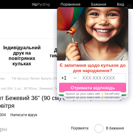
Порівняння
Укр
Рус
Eng
Бажання
Вхід
Мій кошик
🚨🚨🚨
Індивідуальний
Дитяче
Розпродаж
друк на
тимчасове
Кульки з
повітряних
тату
друком😀
кульках
🎈
юнка
ТМ Артшоу Латекс Балунс (Україна)
Кульки гіганти
36’’
см) 004, 1 шт., 36"/90см., Бежевий, Гелій або повітря
т Бежевий 36" (90 см) 004, 1 шт., 36"/90см.,
овітря
6004
Написати відгук
грн
Порівняти
В бажання