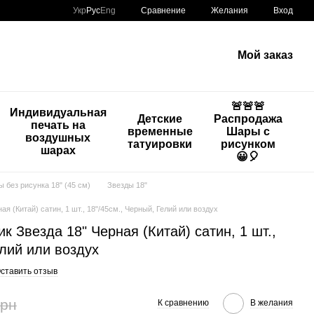
Сравнение
Укр
Рус
Eng
Желания
Вход
Мой заказ
🚨🚨🚨
Индивидуальная
Детские
Распродажа
печать на
временные
Шары с
воздушных
татуировки
рисунком
шарах
😀🎈
ы без рисунка 18" (45 см)
Звезды 18"
 (Китай) сатин, 1 шт., 18"/45см., Черный, Гелий или воздух
 Звезда 18" Черная (Китай) сатин, 1 шт.,
елий или воздух
ставить отзыв
грн
К сравнению
В желания