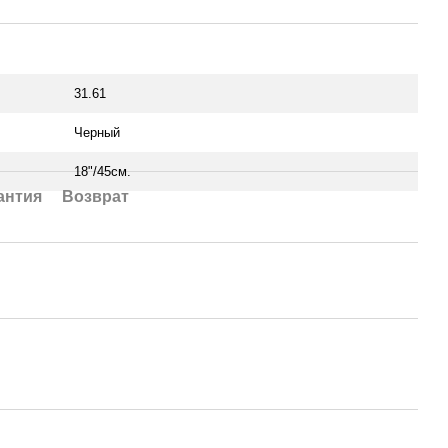
31.61
Черный
18"/45см.
антия
Возврат