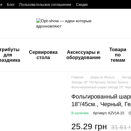
ия
Блог
Пользовательское соглашение
Скидки
трибуты
Товари
Сервировка
Аксессуары и
для
по
стола
оборудование
раздника
темам
Главная
Шары из Фольги
Звезд
Звёзды 18" ТМ Артшоу Латекс Балунс
Фольгированный шарик Звезда 18" Черная
Фольгированный шарик
18"/45см., Черный, Г
В наличии
Артикул: KZV18-15
О
25.29 грн
31.61 