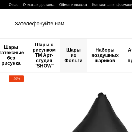
Перейти к основному контенту
О нас
Оплата и доставка
Обмен и возврат
Контактная информац
Зателефонуйте нам
Шары с
Шары
рисунком
Шары
Наборы
А
Латексные
ТМ Арт-
из
воздушных
без
студия
Фольги
шариков
п
рисунка
"SHOW"
−20%