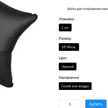
Войти
для отображения нако
%
Упаковка
1 шт.
Размер
18"/45см.
Цвет
Черный
Наповнення
Гелий или воздух
Купить