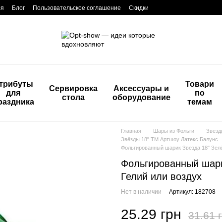
ия
Блог
Пользовательское соглашение
Скидки
трибуты
Товари
Сервировка
Аксессуары и
для
по
стола
оборудование
раздника
темам
Главная
Шары из Фольги
Звезд
Звёзды 18" ТМ Артшоу Латекс Балунс
Фольгированный шарик Звезда 18" Зелё
Фольгированный шари
Гелий или воздух
Нет в наличии
Артикул: 182708
25.29 грн
31.61 