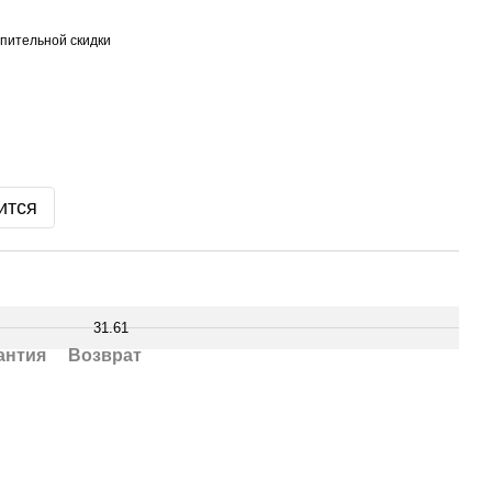
пительной скидки
ится
31.61
антия
Возврат