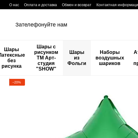
Перейти к основному контенту
О нас
Оплата и доставка
Обмен и возврат
Контактная информац
Зателефонуйте нам
Шары с
Шары
рисунком
Шары
Наборы
А
Латексные
ТМ Арт-
из
воздушных
без
студия
Фольги
шариков
п
рисунка
"SHOW"
−20%