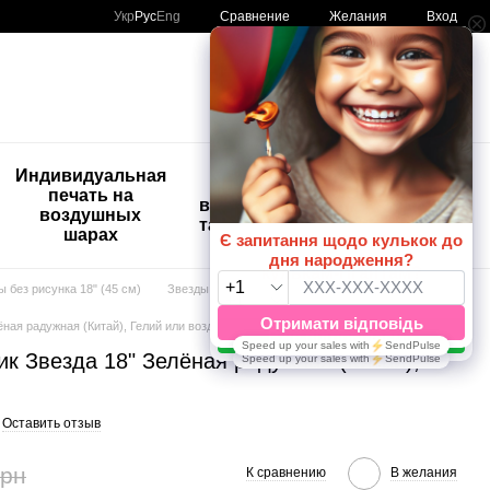
Сравнение
Укр
Рус
Eng
Желания
Вход
Мой заказ
🚨🚨🚨
Индивидуальная
Детские
Распродажа
печать на
временные
Шары с
воздушных
татуировки
рисунком
шарах
😀🎈
ы без рисунка 18" (45 см)
Звезды 18"
ная радужная (Китай), Гелий или воздух
к Звезда 18" Зелёная радужная (Китай),
Оставить отзыв
грн
К сравнению
В желания