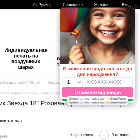
Сравнение
Укр
Рус
Eng
Желания
Вход
Мой заказ
🚨🚨🚨
Индивидуальная
Детские
Распродажа
печать на
временные
Шары с
воздушных
татуировки
рисунком
шарах
😀🎈
ы без рисунка 18" (45 см)
Звезды 18"
вая мраморная (Китай), Гелий или воздух
к Звезда 18" Розовая мраморная (Китай),
авить отзыв
грн
К сравнению
В желания