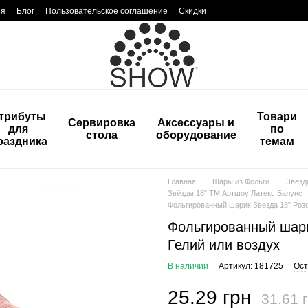
ия
Блог
Пользовательское соглашение
Скидки
трибуты
Товари
Сервировка
Аксессуары и
для
по
стола
оборудование
раздника
темам
Главная
Шары из Фольги
Звезд
Звёзды 18" ТМ Артшоу Латекс Балунс
Фольгированный шарик Звезда 18" Розо
Фольгированный шари
Гелий или воздух
В наличии
Артикул: 181725
Ост
25.29 грн
31.61 