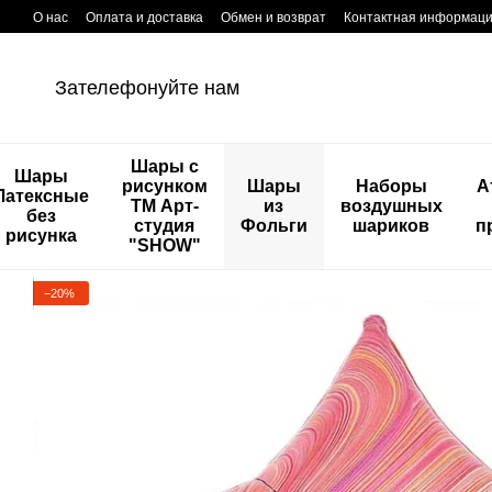
Перейти к основному контенту
О нас
Оплата и доставка
Обмен и возврат
Контактная информац
Зателефонуйте нам
Шары с
Шары
рисунком
Шары
Наборы
А
Латексные
ТМ Арт-
из
воздушных
без
студия
Фольги
шариков
п
рисунка
"SHOW"
−20%