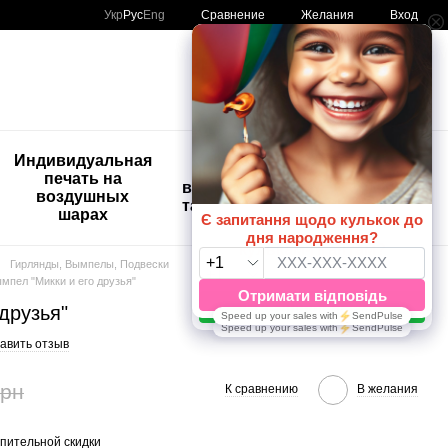
Сравнение
Укр
Рус
Eng
Желания
Вход
Мой заказ
🚨🚨🚨
Индивидуальная
Детские
Распродажа
печать на
временные
Шары с
воздушных
татуировки
рисунком
шарах
😀🎈
Гирлянды, Вымпелы, Подвески
Вымпелы
мпел "Микки и его друзья"
друзья"
авить отзыв
грн
К сравнению
В желания
пительной скидки