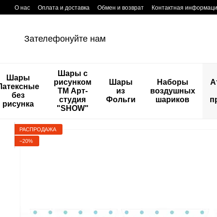
Перейти к основному контенту
О нас
Оплата и доставка
Обмен и возврат
Контактная информац
Зателефонуйте нам
Шары с
Шары
рисунком
Шары
Наборы
А
Латексные
ТМ Арт-
из
воздушных
без
студия
Фольги
шариков
п
рисунка
"SHOW"
РАСПРОДАЖА
−20%