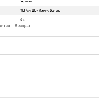
Украина
ТМ Арт-Шоу Латекс Балунс
9 шт.
антия
Возврат