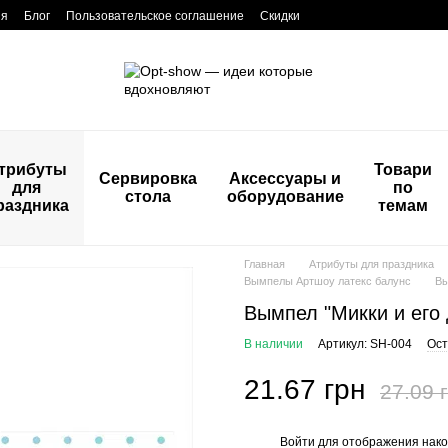
ия
Блог
Пользовательское соглашение
Скидки
трибуты
Товари
Сервировка
Аксессуары и
для
по
стола
оборудование
раздника
темам
Главная
Атрибуты для праздника
Вымпелы Артшоу латекс балунс
Вы
Вымпел "Микки и его 
В наличии
Артикул: SH-004
Ост
21.67 грн
27.09 
Войти
для отображения нако
%