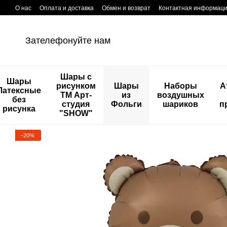
Перейти к основному контенту
О нас
Оплата и доставка
Обмен и возврат
Контактная информац
Зателефонуйте нам
Шары с
Шары
рисунком
Шары
Наборы
А
Латексные
ТМ Арт-
из
воздушных
без
студия
Фольги
шариков
п
рисунка
"SHOW"
−20%