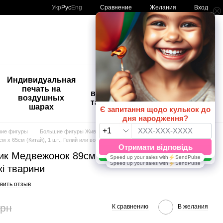
Сравнение
Укр
Рус
Eng
Желания
Вход
Мой заказ
🚨🚨🚨
Индивидуальная
Детские
Распродажа
печать на
временные
Шары с
воздушных
татуировки
рисунком
шарах
😀🎈
шие фигуры
Большие фигуры Животные
х 65см (Китай), 1 шт., Гелий или воздух, Дикі тварини
к Медвежонок 89см х 65см (Китай), 1 шт.,
кі тварини
вить отзыв
грн
К сравнению
В желания