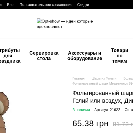
ия
Блог
Пользовательское соглашение
Скидки
трибуты
Товари
Сервировка
Аксессуары и
для
по
стола
оборудование
раздника
темам
Главная
Шары из Фольги
Боль
Фольгированный шарик Медвежонок 89см 
Фольгированный шари
Гелий или воздух, Ди
В наличии
Артикул: 21622
Оста
65.38 грн
81.72 