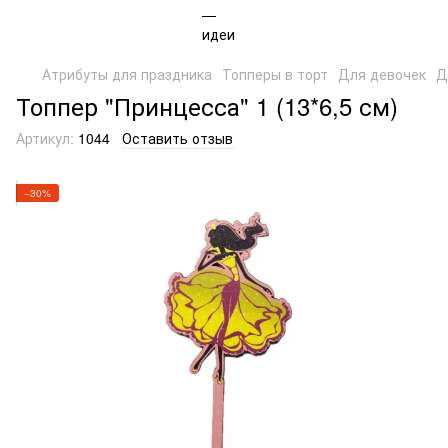
Атрибуты для праздника
Топперы в торт
Для девочек
Д
Топпер "Принцесса" 1 (13*6,5 см)
Артикул:
1044
Оставить отзыв
−30%