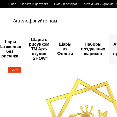
Перейти к основному контенту
О нас
Оплата и доставка
Обмен и возврат
Контактная информац
Зателефонуйте нам
Шары с
Шары
рисунком
Шары
Наборы
А
Латексные
ТМ Арт-
из
воздушных
без
студия
Фольги
шариков
п
рисунка
"SHOW"
−20%