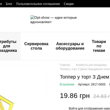
ия
Блог
Пользовательское соглашение
Скидки
трибуты
Товари
Сервировка
Аксессуары и
для
по
стола
оборудование
раздника
темам
Главная
Атрибуты для праздника
Топпер у торт З Днем Народження золо
Топпер у торт З Днем
В наличии
Артикул: 2817-0005
19.86 грн
24.83 
Войти
для отображения нако
%