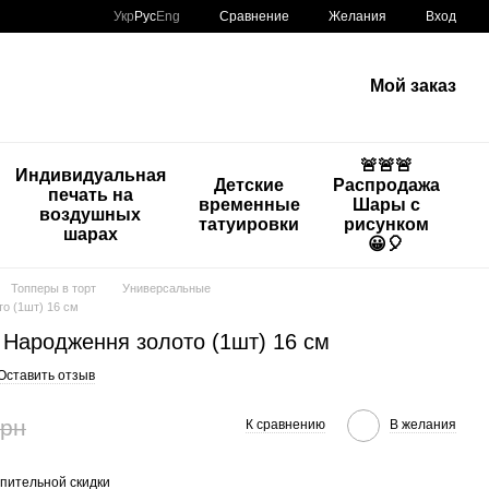
Сравнение
Укр
Рус
Eng
Желания
Вход
Мой заказ
🚨🚨🚨
Индивидуальная
Детские
Распродажа
печать на
временные
Шары с
воздушных
татуировки
рисунком
шарах
😀🎈
Топперы в торт
Универсальные
то (1шт) 16 см
 Народження золото (1шт) 16 см
Оставить отзыв
грн
К сравнению
В желания
пительной скидки