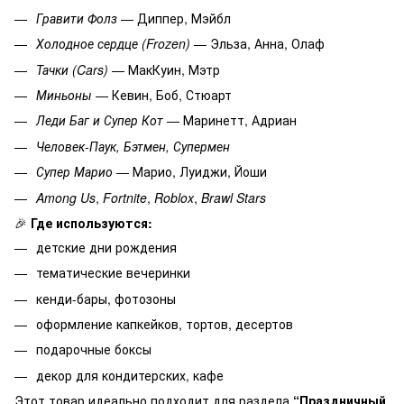
Гравити Фолз
— Диппер, Мэйбл
Холодное сердце (Frozen)
— Эльза, Анна, Олаф
Тачки (Cars)
— МакКуин, Мэтр
Миньоны
— Кевин, Боб, Стюарт
Леди Баг и Супер Кот
— Маринетт, Адриан
Человек-Паук, Бэтмен, Супермен
Супер Марио
— Марио, Луиджи, Йоши
Among Us
,
Fortnite
,
Roblox
,
Brawl Stars
🎉
Где используются:
детские дни рождения
тематические вечеринки
кенди-бары, фотозоны
оформление капкейков, тортов, десертов
подарочные боксы
декор для кондитерских, кафе
Этот товар идеально подходит для раздела
“Праздничный