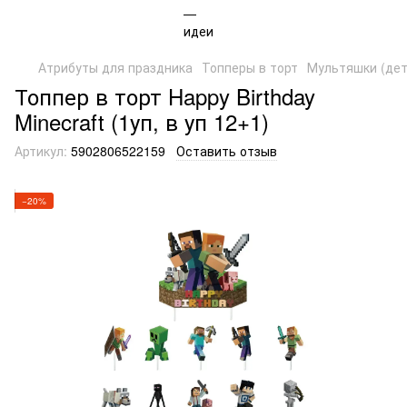
Атрибуты для праздника
Топперы в торт
Мультяшки (дет
Топпер в торт Happy Birthday
Minecraft (1уп, в уп 12+1)
Артикул:
5902806522159
Оставить отзыв
−20%