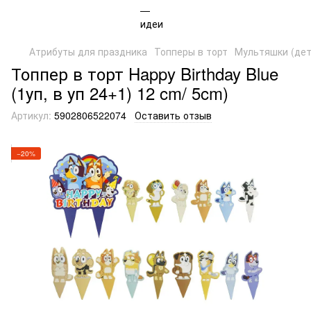
Атрибуты для праздника
Топперы в торт
Мультяшки (дет
Топпер в торт Happy Birthday Blue
(1уп, в уп 24+1) 12 cm/ 5cm)
Артикул:
5902806522074
Оставить отзыв
−20%