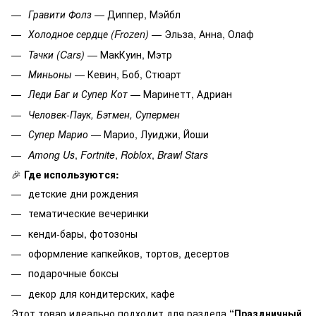
Гравити Фолз
— Диппер, Мэйбл
Холодное сердце (Frozen)
— Эльза, Анна, Олаф
Тачки (Cars)
— МакКуин, Мэтр
Миньоны
— Кевин, Боб, Стюарт
Леди Баг и Супер Кот
— Маринетт, Адриан
Человек-Паук, Бэтмен, Супермен
Супер Марио
— Марио, Луиджи, Йоши
Among Us
,
Fortnite
,
Roblox
,
Brawl Stars
🎉
Где используются:
детские дни рождения
тематические вечеринки
кенди-бары, фотозоны
оформление капкейков, тортов, десертов
подарочные боксы
декор для кондитерских, кафе
Этот товар идеально подходит для раздела
“Праздничный