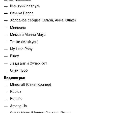
Щенячий патруль
Свинка Пеппа
Холодное сердце (Эльза, Анна, Олаф)
Миньоны
Микки и Минни Маус
Тачки (МакКуин)
My Little Pony
Bluey
Леди Баг и Супер Кот
Спанч Боб
Видеоигры:
Minecraft (Стив, Крипер)
Roblox
Fortnite
Among Us
Super Mario (Марио, Луиджи, Йоши)