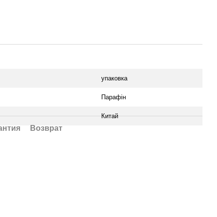
упаковка
Парафін
Китай
антия
Возврат