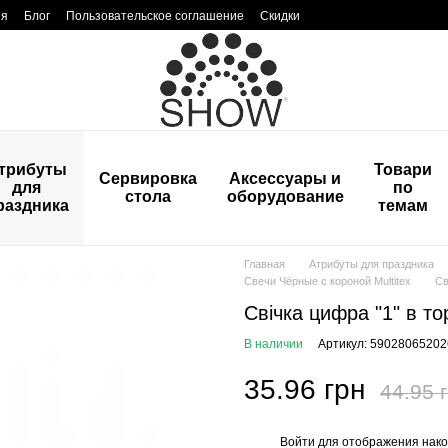
ия
Блог
Пользовательское соглашение
Скидки
трибуты
Товари
Сервировка
Аксессуары и
для
по
стола
оборудование
раздника
темам
Главная
Атрибуты для праздника
Свечи Чёрные с короной Multitex
Св
Свічка цифра "1" в т
В наличии
Артикул: 59028065202
35.96 грн
44.95 
Войти
для отображения нако
%