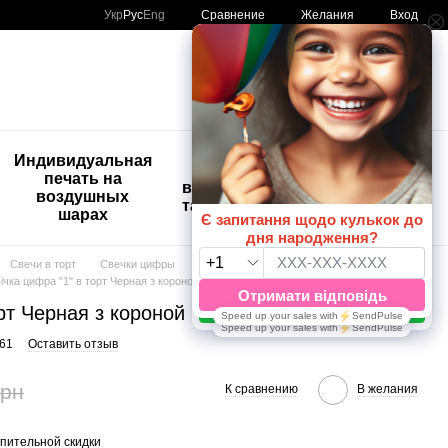
Сравнение
Укр
Рус
Eng
Желания
Вход
Мой заказ
🚨🚨🚨
Индивидуальная
Детские
Распродажа
печать на
временные
Шары с
воздушных
татуировки
рисунком
шарах
😀🎈
Свечи в торт
Свечки цифры
Свечи Чёрные с короной
ічка цифра "1" в торт Черная з короной
орт Черная з короной
61
Оставить отзыв
грн
К сравнению
В желания
пительной скидки