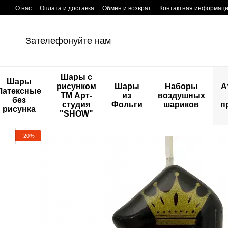
Перейти к основному контенту
О нас
Оплата и доставка
Обмен и возврат
Контактная информац
Зателефонуйте нам
Шары с
Шары
рисунком
Шары
Наборы
А
Латексные
ТМ Арт-
из
воздушных
без
студия
Фольги
шариков
п
рисунка
"SHOW"
−20%