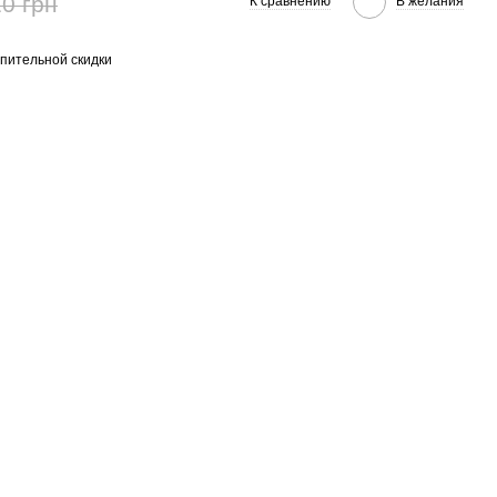
0 грн
К сравнению
В желания
пительной скидки