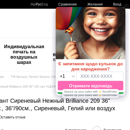
Сравнение
Укр
Рус
Eng
Желания
Вход
Мой заказ
🚨🚨🚨
Индивидуальная
Детские
Распродажа
печать на
временные
Шары с
воздушных
татуировки
рисунком
шарах
😀🎈
нка
ТМ Артшоу Латекс Балунс (Украина)
Шары гиганты
36’’
ый Brilliance 209 36" (90 см) УЦЕНКА, 1 шт., 36"/90см., Сиреневый, Гелий или
нт Сиреневый Нежный Brilliance 209 36"
., 36"/90см., Сиреневый, Гелий или воздух
Оставить отзыв