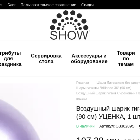
ия
Блог
Пользовательское соглашение
Скидки
трибуты
Товари
Сервировка
Аксессуары и
для
по
стола
оборудование
раздника
темам
Главная
Шары Латексные без рису
Шары гиганты Brilliance 36" (90 см)
Воздушный шарик гигант Сиреневый Нежн
воздух
Воздушный шарик гига
(90 см) УЦЕНКА, 1 шт
В наличии
Артикул: GB36209S