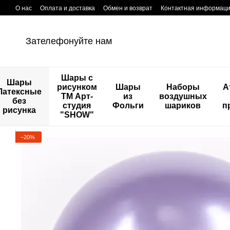
Перейти к основному контенту
О нас
Оплата и доставка
Обмен и возврат
Контактная информац
Зателефонуйте нам
Шары с
Шары
рисунком
Шары
Наборы
А
Латексные
ТМ Арт-
из
воздушных
без
студия
Фольги
шариков
п
рисунка
"SHOW"
−20%