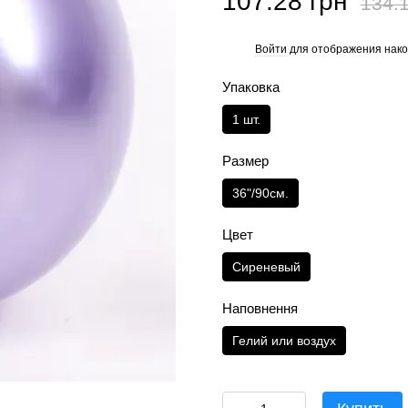
107.28 грн
134.1
Войти
для отображения нако
%
Упаковка
1 шт.
Размер
36"/90см.
Цвет
Сиреневый
Наповнення
Гелий или воздух