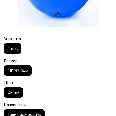
Упаковка
1 шт.
Размер
19"/47.5см
Цвет
Синий
Наповнення
Гелий или воздух