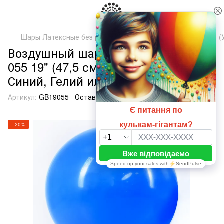
Шары Латексные без рисунка
ТМ Артшоу Латекс Балунс (
Воздушный шарик гигант Синий
055 19" (47,5 см), 1 шт., 19"/47.5см,
Синий, Гелий или воздух
Артикул:
GB19055
Оставить отзыв
−20%