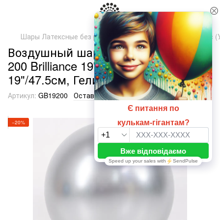
Шары Латексные без рисунка
ТМ Артшоу Латекс Балунс (
Воздушный шарик гигант Серебро
200 Brilliance 19" (47,5 см), 1 шт.,
19"/47.5см, Гелий или воздух
Артикул:
GB19200
Оставить отзыв
−20%