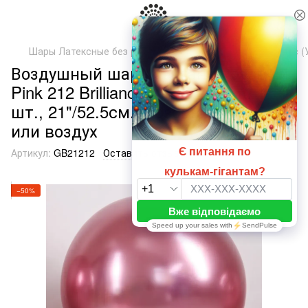
Шары Латексные без рисунка
ТМ Артшоу Латекс Балунс (
Воздушный шарик гигант Розовый
Pink 212 Brilliance 21" (52,5 см), 1
шт., 21"/52.5см., Розовый, Гелий
или воздух
Артикул:
GB21212
Оставить отзыв
−50%