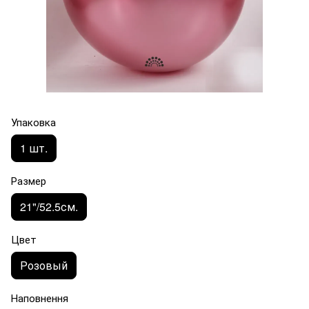
Упаковка
1 шт.
Размер
21"/52.5см.
Цвет
Розовый
Наповнення