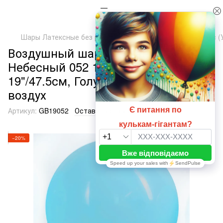
Шары Латексные без рисунка
ТМ Артшоу Латекс Балунс (
Воздушный шарик гигант
Небесный 052 19" (47,5 см), 1 шт.,
19"/47.5см, Голубой, Гелий или
воздух
Артикул:
GB19052
Оставить отзыв
−20%