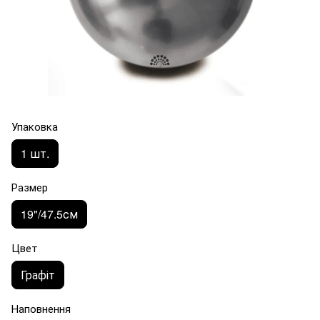
Упаковка
1 шт.
Размер
19"/47.5см
Цвет
Графіт
Наповнення