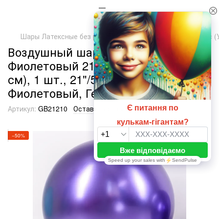
Шары Латексные без рисунка
ТМ Артшоу Латекс Балунс (
Воздушный шарик гигант
Фиолетовый 210 Brilliance 21" (52,5
см), 1 шт., 21"/52.5см.,
Фиолетовый, Гелий или воздух
Артикул:
GB21210
Оставить отзыв
−50%