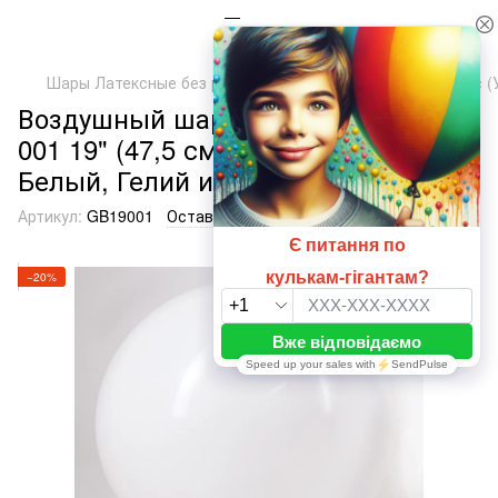
Шары Латексные без рисунка
ТМ Артшоу Латекс Балунс (
Воздушный шарик гигант Белый
001 19" (47,5 см), 1 шт., 19"/47.5см,
Белый, Гелий или воздух
Артикул:
GB19001
Оставить отзыв
−20%