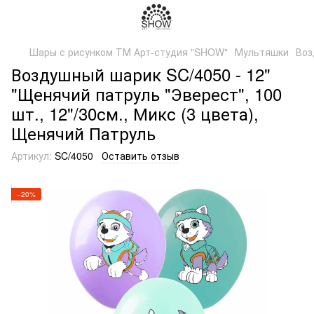
Шары с рисунком ТМ Арт-студия "SHOW"
Мультяшки
Воз
Воздушный шарик SC/4050 - 12"
"Щенячий патруль "Эверест", 100
шт., 12"/30см., Микс (3 цвета),
Щенячий Патруль
Артикул:
SC/4050
Оставить отзыв
−20%