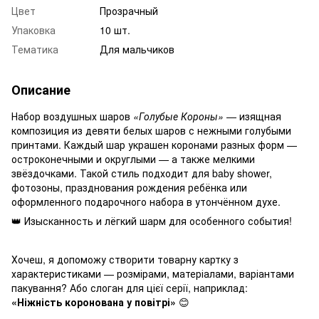
Цвет
Прозрачный
Упаковка
10 шт.
Тематика
Для мальчиков
Описание
Набор воздушных шаров
«Голубые Короны»
— изящная
композиция из девяти белых шаров с нежными голубыми
принтами. Каждый шар украшен коронами разных форм —
остроконечными и округлыми — а также мелкими
звёздочками. Такой стиль подходит для baby shower,
фотозоны, празднования рождения ребёнка или
оформленного подарочного набора в утончённом духе.
👑 Изысканность и лёгкий шарм для особенного события!
Хочеш, я допоможу створити товарну картку з
характеристиками — розмірами, матеріалами, варіантами
пакування? Або слоган для цієї серії, наприклад:
«Ніжність коронована у повітрі»
😊