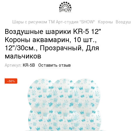
Шары с рисунком ТМ Арт-студия "SHOW"
Короны
Воздушн
Воздушные шарики KR-5 12"
Короны аквамарин, 10 шт.,
12"/30см., Прозрачный, Для
мальчиков
Артикул:
KR-5B
Оставить отзыв
−50%