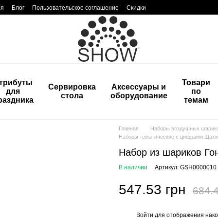
ия
Блог
Пользовательское соглашение
Скидки
трибуты
Товари
Сервировка
Аксессуары и
для
по
стола
оборудование
раздника
темам
Главная
Наборы воздушных шарик
Наборы тематические с цифрами Шахма
Набор из шариков Гон
В наличии
Артикул: GSH0000010
547.53 грн
684.4
Войти
для отображения нако
%