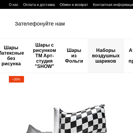
Перейти к основному контенту
О нас
Оплата и доставка
Обмен и возврат
Контактная информац
Зателефонуйте нам
Шары с
Шары
рисунком
Шары
Наборы
А
Латексные
ТМ Арт-
из
воздушных
без
студия
Фольги
шариков
п
рисунка
"SHOW"
−20%