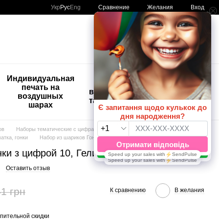
Сравнение
Укр
Рус
Eng
Желания
Вход
Мой заказ
🚨🚨🚨
Индивидуальная
Детские
Распродажа
печать на
временные
Шары с
воздушных
татуировки
рисунком
шарах
😀🎈
ов
Наборы тематические с цифрами
тка, гонки
Набор из шариков Гонки з цифрой 10, Гелий или воздух
ки з цифрой 10, Гелий или воздух
Оставить отзыв
1 грн
К сравнению
В желания
пительной скидки