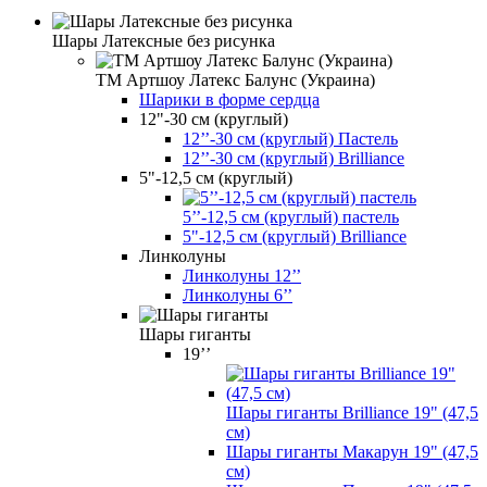
Шары Латексные без рисунка
ТМ Артшоу Латекс Балунс (Украина)
Шарики в форме сердца
12"-30 см (круглый)
12’’-30 см (круглый) Пастель
12’’-30 см (круглый) Brilliance
5"-12,5 см (круглый)
5’’-12,5 см (круглый) пастель
5"-12,5 см (круглый) Brilliance
Линколуны
Линколуны 12’’
Линколуны 6’’
Шары гиганты
19’’
Шары гиганты Brilliance 19" (47,5
см)
Шары гиганты Макарун 19" (47,5
см)