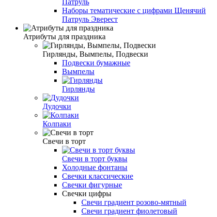
Патруль
Наборы тематические с цифрами Щенячий
Патруль Эверест
Атрибуты для праздника
Гирлянды, Вымпелы, Подвески
Подвески бумажные
Вымпелы
Гирлянды
Дудочки
Колпаки
Свечи в торт
Свечи в торт буквы
Холодные фонтаны
Свечки классические
Свечки фигурные
Свечки цифры
Свечи градиент розово-мятный
Свечи градиент фиолетовый