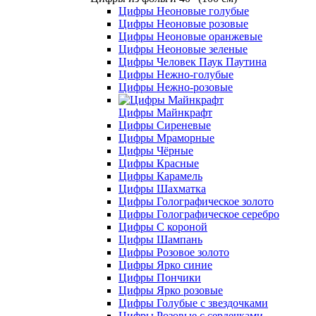
Цифры Неоновые голубые
Цифры Неоновые розовые
Цифры Неоновые оранжевые
Цифры Неоновые зеленые
Цифры Человек Паук Паутина
Цифры Нежно-голубые
Цифры Нежно-розовые
Цифры Майнкрафт
Цифры Сиреневые
Цифры Мраморные
Цифры Чёрные
Цифры Красные
Цифры Карамель
Цифры Шахматка
Цифры Голографическое золото
Цифры Голографическое серебро
Цифры С короной
Цифры Шампань
Цифры Розовое золото
Цифры Ярко синие
Цифры Пончики
Цифры Ярко розовые
Цифры Голубые с звездочками
Цифры Розовые с сердечками