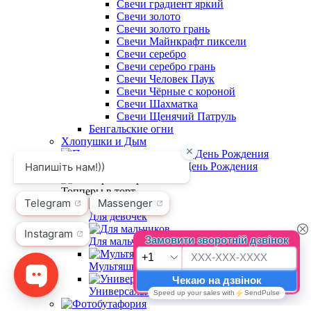
Свечи градиент яркий
Свечи золото
Свечи золото грань
Свечи Майнкрафт пиксели
Свечи серебро
Свечи серебро грань
Свечи Человек Паук
Свечи Чёрные с короной
Свечи Шахматка
Свечи Щенячий Патруль
Бенгальские огни
Хлопушки и Дым
Приглашения на детский День Рождения
Топперы в торт
Для девочек
Для мальчиков
Мультяшки (детские)
Универсальные