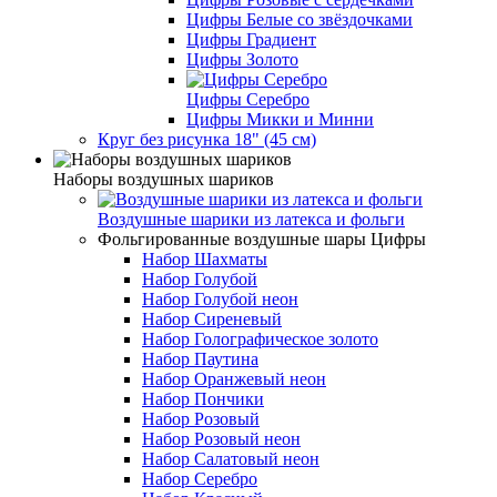
Цифры Белые со звёздочками
Цифры Градиент
Цифры Золото
Цифры Серебро
Цифры Микки и Минни
Круг без рисунка 18" (45 см)
Наборы воздушных шариков
Воздушные шарики из латекса и фольги
Фольгированные воздушные шары Цифры
Набор Шахматы
Набор Голубой
Набор Голубой неон
Набор Сиреневый
Набор Голографическое золото
Набор Паутина
Набор Оранжевый неон
Набор Пончики
Набор Розовый
Набор Розовый неон
Набор Салатовый неон
Набор Серебро