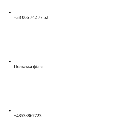
+38 066 742 77 52
Польська філія
+48533867723