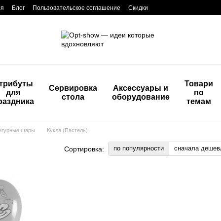
ия
Блог
Пользовательское соглашение
Скидки
трибуты
Товари
Сервировка
Аксессуары и
для
по
стола
оборудование
раздника
темам
игурные шары
Кукла (Пастель)
по популярности
сначала дешев
Сортировка: