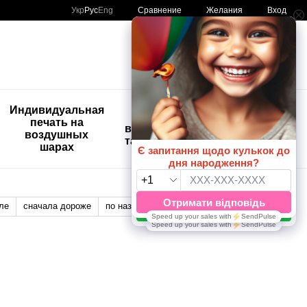
Сравнение
Укр
Рус
Eng
Желания
Вход
Мой заказ
🚨🚨🚨
Индивидуальная
Детские
Распродажа
печать на
временные
Шары с
воздушных
татуировки
рисунком
шарах
😀🎈
ле
сначала дороже
по названию
Отображение: