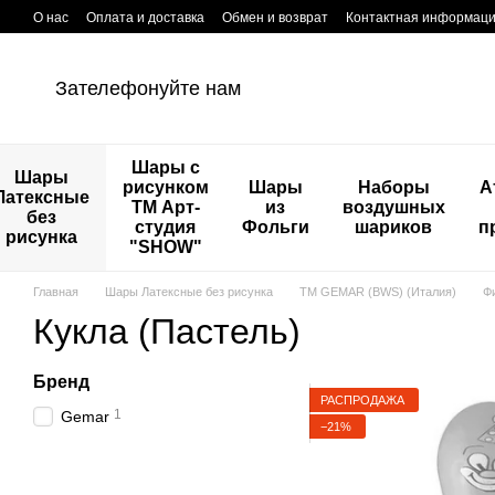
Перейти к основному контенту
О нас
Оплата и доставка
Обмен и возврат
Контактная информац
Зателефонуйте нам
Шары с
Шары
рисунком
Шары
Наборы
А
Латексные
ТМ Арт-
из
воздушных
без
студия
Фольги
шариков
п
рисунка
"SHOW"
Главная
Шары Латексные без рисунка
ТМ GEMAR (BWS) (Италия)
Ф
Кукла (Пастель)
Бренд
РАСПРОДАЖА
1
Gemar
−21%