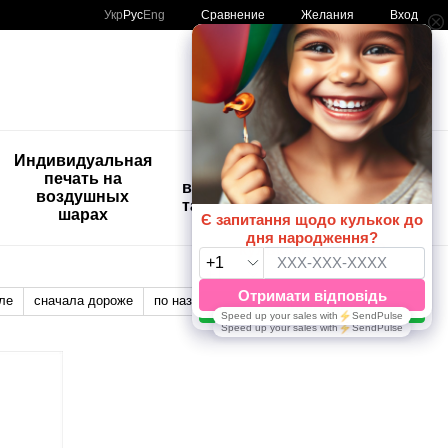
Сравнение
Укр
Рус
Eng
Желания
Вход
Мой заказ
🚨🚨🚨
Индивидуальная
Детские
Распродажа
печать на
временные
Шары с
воздушных
татуировки
рисунком
шарах
😀🎈
ле
сначала дороже
по названию
Отображение: