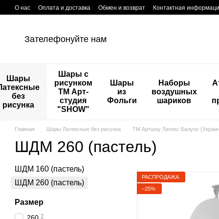
Перейти к основному контенту
О нас
Оплата и доставка
Обмен и возврат
Контактная информац
Зателефонуйте нам
Шары с
Шары
рисунком
Шары
Наборы
А
Латексные
ТМ Арт-
из
воздушных
без
студия
Фольги
шариков
п
рисунка
"SHOW"
Главная
Шары Латексные без рисунка
ТМ Артшоу Латекс Балунс (Украи
ШДМ 260 (пастель)
ШДМ 160 (пастель)
РАСПРОДАЖА
ШДМ 260 (пастель)
−25%
Размер
2
260