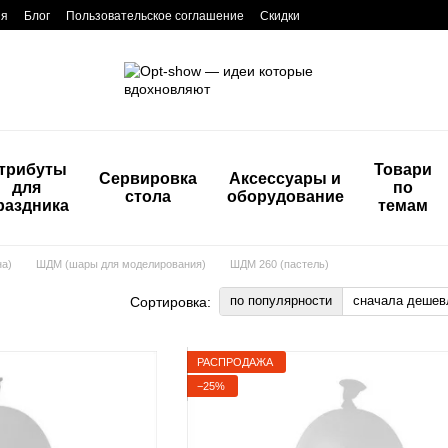
ия
Блог
Пользовательское соглашение
Скидки
трибуты
Товари
Сервировка
Аксессуары и
для
по
стола
оборудование
раздника
темам
на)
ШДМ (шары для моделирования)
ШДМ 260 (пастель)
по популярности
сначала дешев
Сортировка:
РАСПРОДАЖА
−25%