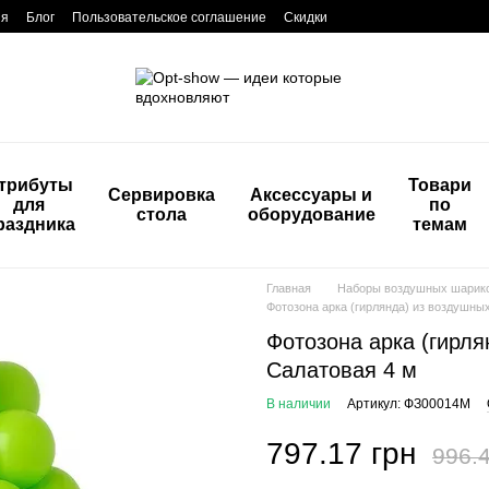
ия
Блог
Пользовательское соглашение
Скидки
трибуты
Товари
Сервировка
Аксессуары и
для
по
стола
оборудование
раздника
темам
Главная
Наборы воздушных шарик
Фотозона арка (гирлянда) из воздушны
Фотозона арка (гирл
Салатовая 4 м
В наличии
Артикул: ФЗ00014М
797.17 грн
996.4