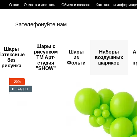
Перейти к основному контенту
О нас
Оплата и доставка
Обмен и возврат
Контактная информац
Зателефонуйте нам
Шары с
Шары
рисунком
Шары
Наборы
А
Латексные
ТМ Арт-
из
воздушных
без
студия
Фольги
шариков
п
рисунка
"SHOW"
−20%
ВИДЕО