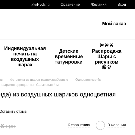
Сравнение
Укр
Рус
Eng
Желания
Вход
Мой заказ
🚨🚨🚨
Индивидуальная
Детские
Распродажа
печать на
временные
Шары с
воздушных
татуировки
рисунком
шарах
😀🎈
ов
Фотозоны из шаров разнокалиберные
Одноцветные 4м
х шариков одноцветная Салатовая 4 м
янда) из воздушных шариков одноцветная
Оставить отзыв
6 грн
К сравнению
В желания