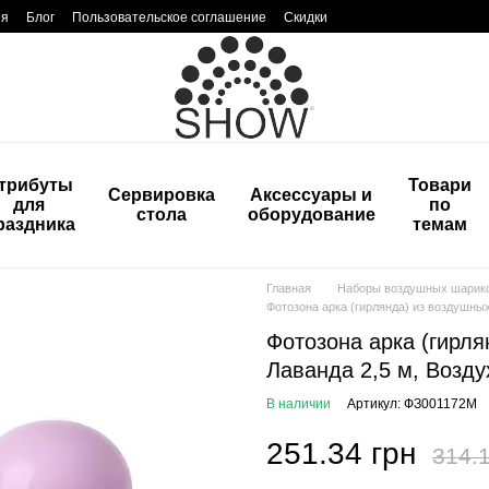
ия
Блог
Пользовательское соглашение
Скидки
трибуты
Товари
Сервировка
Аксессуары и
для
по
стола
оборудование
раздника
темам
Главная
Наборы воздушных шарик
Фотозона арка (гирлянда) из воздушны
Фотозона арка (гирл
Лаванда 2,5 м, Возду
В наличии
Артикул: ФЗ001172М
251.34 грн
314.1