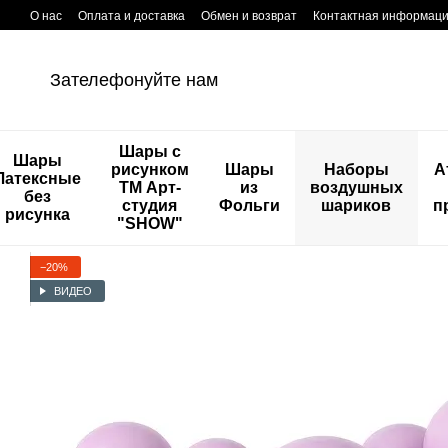
Перейти к основному контенту
О нас
Оплата и доставка
Обмен и возврат
Контактная информац
Зателефонуйте нам
Шары с
Шары
рисунком
Шары
Наборы
А
Латексные
ТМ Арт-
из
воздушных
без
студия
Фольги
шариков
п
рисунка
"SHOW"
−20%
ВИДЕО