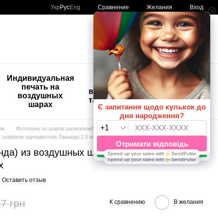
Сравнение
Укр
Рус
Eng
Желания
Вход
Мой заказ
🚨🚨🚨
Индивидуальная
Детские
Распродажа
печать на
временные
Шары с
воздушных
татуировки
рисунком
шарах
😀🎈
ов
Фотозоны из шаров разнокалиберные
Одноцветные 2,5 м
х шариков одноцветная Лаванда 2,5 м, Воздух
янда) из воздушных шариков одноцветная
х
Оставить отзыв
7 грн
К сравнению
В желания