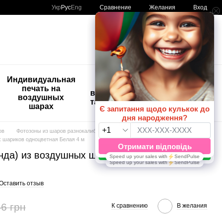
Сравнение
Укр
Рус
Eng
Желания
Вход
Мой заказ
🚨🚨🚨
Индивидуальная
Детские
Распродажа
печать на
временные
Шары с
воздушных
татуировки
рисунком
шарах
😀🎈
ов
Фотозоны из шаров разнокалиберные
Одноцветные 4м
х шариков одноцветная Белая 4 м
янда) из воздушных шариков одноцветная
Оставить отзыв
6 грн
К сравнению
В желания