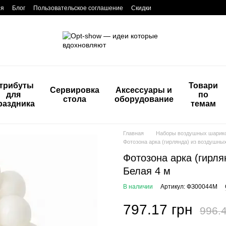
ия
Блог
Пользовательское соглашение
Скидки
трибуты
Товари
Сервировка
Аксессуары и
для
по
стола
оборудование
раздника
темам
Главная
Наборы воздушных шарик
Фотозона арка (гирлянда) из воздушны
Фотозона арка (гирл
Белая 4 м
В наличии
Артикул: ФЗ00044М
797.17 грн
996.4