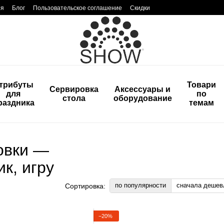
ия
Блог
Пользовательское соглашение
Скидки
трибуты
Товари
Сервировка
Аксессуары и
для
по
стола
оборудование
раздника
темам
овки —
к, игру
по популярности
сначала дешев
Сортировка:
−20%