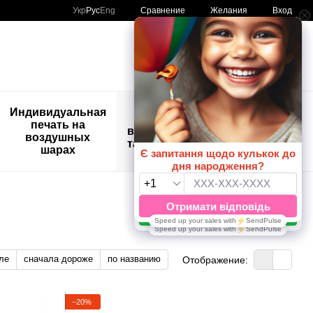
Сравнение
Укр
Рус
Eng
Желания
Вход
Мой заказ
🚨🚨🚨
Индивидуальная
Детские
Распродажа
печать на
временные
Шары с
воздушных
татуировки
рисунком
шарах
😀🎈
ле
сначала дороже
по названию
Отображение:
−20%