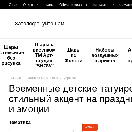
Перейти к основному контенту
О нас
Оплата и доставка
Обмен и возврат
Контактная информац
Зателефонуйте нам
Шары с
Шары
рисунком
Шары
Наборы
А
Латексные
ТМ Арт-
из
воздушных
без
студия
Фольги
шариков
п
рисунка
"SHOW"
Главная
Детские временные татуировки
Временные детские татуир
стильный акцент на праздни
и эмоции
Тематика
−20%