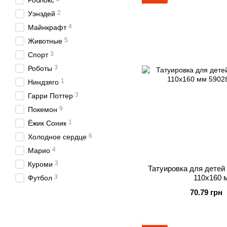
Роблокс
2
Уэнздей
4
Майнкрафт
5
Животные
3
Спорт
3
Роботы
1
Ниндзяго
3
Гарри Поттер
9
Покемон
1
Ёжик Соник
6
Холодное сердце
4
Марио
3
Куроми
Татуировка для детей 
3
110х160 м
Футбол
70.79 грн