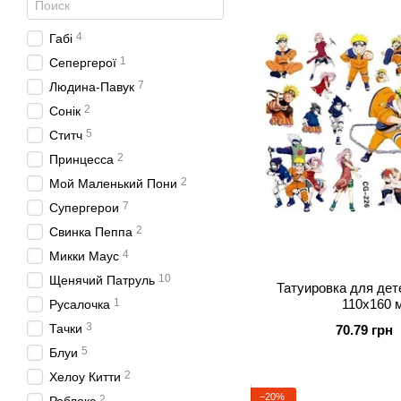
4
Габі
1
Сепергерої
7
Людина-Павук
2
Сонік
5
Ститч
2
Принцесса
2
Мой Маленький Пони
7
Супергерои
2
Свинка Пеппа
4
Микки Маус
10
Щенячий Патруль
Татуировка для дет
110х160 м
1
Русалочка
3
Тачки
70.79 грн
5
Блуи
2
Хелоу Китти
−20%
2