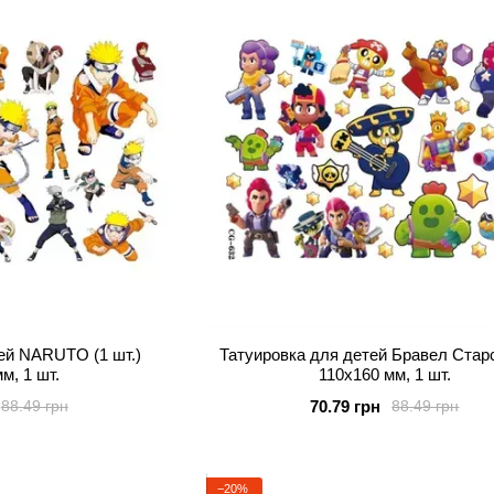
ей NARUTO (1 шт.)
Татуировка для детей Бравел Старс 
м, 1 шт.
110х160 мм, 1 шт.
70.79 грн
88.49 грн
88.49 грн
−20%