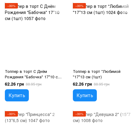
−30%
−30%
Топпер в торт С Днём
Топпер в торт "Любимой
Рождения "Бабочка" 17*10 см
"17*13 см (1шт)
(1шт)
62.26 грн
62.26 грн
88.95 грн
88.95 грн
Купить
Купить
−30%
−30%