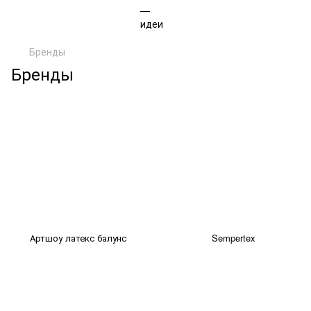
Бренды
Бренды
Артшоу латекс балунс
Sempertex