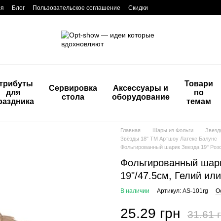
ия
Блог
Пользовательское соглашение
Скидки
трибуты
Товари
Сервировка
Аксессуары и
для
по
стола
оборудование
раздника
темам
Главная
Шары из Фольги
Звезд
Звёзды 18" ТМ Артшоу Латекс Балунс
Фольгированный шарик Звезда 19" Розов
Фольгированный шари
19"/47.5см, Гелий ил
В наличии
Артикул: AS-101rg
О
25.29 грн
31.61 