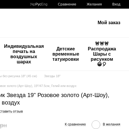
Сравнение
Укр
Рус
Eng
Желания
Вход
Мой заказ
🚨🚨🚨
Индивидуальная
Детские
Распродажа
печать на
временные
Шары с
воздушных
татуировки
рисунком
шарах
😀🎈
ы без рисунка 18" (45 см)
Звезды 18"
ое золото (Арт-Шоу), 19"/47.5см, Гелий или воздух
к Звезда 19" Розовое золото (Арт-Шоу),
и воздух
ставить отзыв
грн
К сравнению
В желания