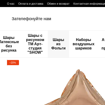
Перейти к основному контенту
О нас
Оплата и доставка
Обмен и возврат
Контактная информац
Зателефонуйте нам
Шары с
Шары
рисунком
Шары
Наборы
А
Латексные
ТМ Арт-
из
воздушных
без
студия
Фольги
шариков
п
рисунка
"SHOW"
−20%