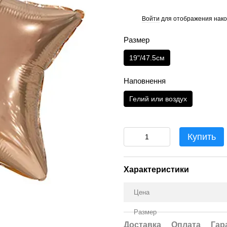
Войти
для отображения нако
%
Размер
19"/47.5см
Наповнення
Гелий или воздух
Купить
Характеристики
Цена
Размер
Доставка
Оплата
Гар