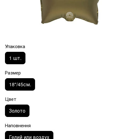
Упаковка
1 шт.
Размер
18"/45см.
Цвет
Золото
Наповнення
Гелий или воздух