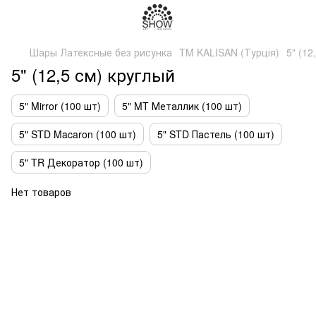
Шары Латексные без рисунка
TM KALISAN (Турція)
5" (12
5" (12,5 см) круглый
5" Mirror (100 шт)
5" MT Металлик (100 шт)
5" STD Macaron (100 шт)
5" STD Пастель (100 шт)
5" TR Декоратор (100 шт)
Нет товаров