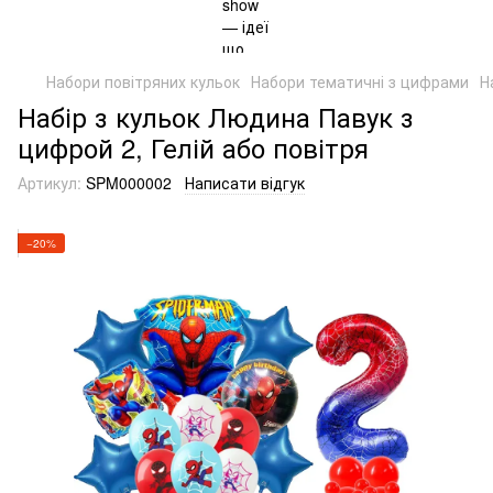
Набори повітряних кульок
Набори тематичні з цифрами
Н
Набір з кульок Людина Павук з
цифрой 2, Гелій або повітря
Артикул:
SPM000002
Написати відгук
−20%