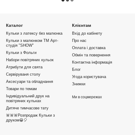
Каталог
Клієнтам
Кульки з латексу без малюнка
Вхід до кабінету
Кульки з малюнком ТМ Арт-
Про нас
студія "SHOW"
Оплата і доставка
Кульки з Фольги
Обмін та повернення
Набори повітряних кульок
Контактна інформація
Атрибути для свята
Блог
Сервіруваня столу
Угода користувача
Аксесуари та обладнання
Знижки
Товари по темам
Індивідуальний друк на
Ми в соцмережах
повітряних кульках
Дитяче тимчасове тату
🚨🚨🚨Розпродаж Кульки з
друком😀🎈