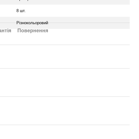
8 шт.
Різнокольоровий
антія
Повернення