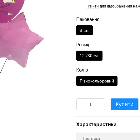
Увійти
для відображення нак
%
Паковання
8 шт.
Розмір
12"/30см.
Колір
Різнокольоровий
Купити
Характеристики
Тематика