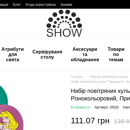
мація
Блог
Угода користувача
Знижки
Атрибути
Аксесуари
Товари
Сервіруваня
для
та
по
столу
свята
обладнання
темам
Головна
Набори повітряних кульок
Набір повітряних кульок "Принцеси", 8 
Набір повітряних куль
Різнокольоровий, Пр
В наявності
Артикул: SN20
Напи
111.07 грн
138.8