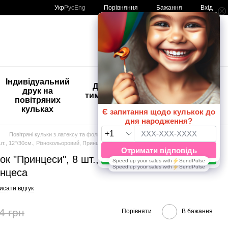
Порівняння
Укр
Рус
Eng
Бажання
Вхід
Мій кошик
🚨🚨🚨
Індивідуальний
Дитяче
Розпродаж
друк на
тимчасове
Кульки з
повітряних
тату
друком😀
кульках
🎈
Повітряні кульки з латексу та фольги
шт., 12"/30см., Різнокольоровий, Принцеса
ок "Принцеси", 8 шт., 12"/30см.,
инцеса
сати відгук
4 грн
Порівняти
В бажання