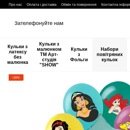
Перейти к основному контенту
Про нас
Оплата і доставка
Обмін та повернення
Контактна інфор
Зателефонуйте нам
Кульки з
Кульки з
малюнком
Кульки
Набори
латексу
ТМ Арт-
з
повітряних
без
студія
Фольги
кульок
малюнка
"SHOW"
−20%