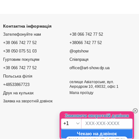
Контактна інформація
Зателефонуйте нам
+38 066 742 77 52
+38 066 742 77 52
+38066 742 77 52
+38 050 075 51 03
@optshow
Гуртовим покупцям
Співпраця
+38 066 742 77 52
office@art-show.dp.ua
Польська філія
селище Авіаторське, вул.
+48533867723
Аеродром 10, 49032, офіс 1
Друк на кульках
Мапа проїзду
Заявка на зворотній дзвінок