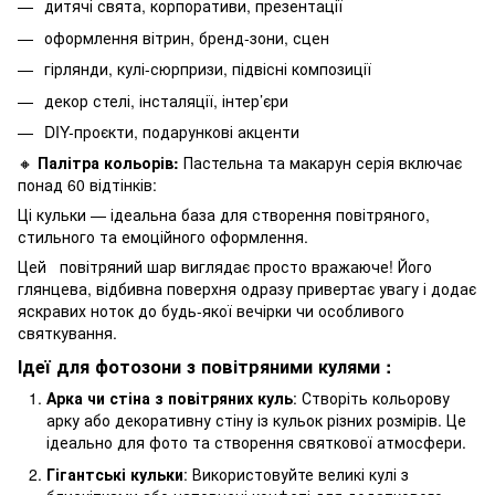
дитячі свята, корпоративи, презентації
оформлення вітрин, бренд-зони, сцен
гірлянди, кулі-сюрпризи, підвісні композиції
декор стелі, інсталяції, інтер’єри
DIY-проєкти, подарункові акценти
🔸
Палітра кольорів:
Пастельна та макарун серія включає
понад 60 відтінків:
Ці кульки — ідеальна база для створення повітряного,
стильного та емоційного оформлення.
Цей повітряний шар виглядає просто вражаюче! Його
глянцева, відбивна поверхня одразу привертає увагу і додає
яскравих ноток до будь-якої вечірки чи особливого
святкування.
Ідеї для фотозони з повітряними кулями :
Арка чи стіна з повітряних куль
: Створіть кольорову
арку або декоративну стіну із кульок різних розмірів. Це
ідеально для фото та створення святкової атмосфери.
Гігантські кульки
: Використовуйте великі кулі з