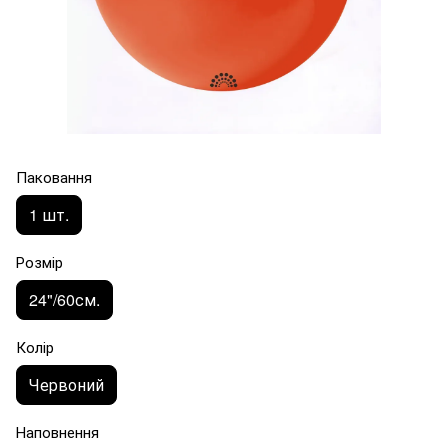
Паковання
1 шт.
Розмір
24"/60см.
Колір
Червоний
Наповнення