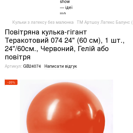
Кульки з латексу без малюнка
ТМ Артшоу Латекс Балунс (
Повітряна кулька-гігант
Теракотовий 074 24" (60 см), 1 шт.,
24"/60см., Червоний, Гелій або
повітря
Артикул:
GB24074
Написати відгук
−20%