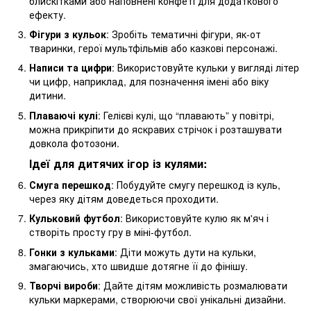
блискітками або наповнені конфеті для додаткового
ефекту.
Фігури з кульок
: Зробіть тематичні фігури, як-от
тваринки, герої мультфільмів або казкові персонажі.
Написи та цифри
: Використовуйте кульки у вигляді літер
чи цифр, наприклад, для позначення імені або віку
дитини.
Плаваючі кулі
: Гелієві кулі, що “плавають” у повітрі,
можна прикріпити до яскравих стрічок і розташувати
довкола фотозони.
Ідеї для дитячих ігор із кулями:
Смуга перешкод
: Побудуйте смугу перешкод із куль,
через яку дітям доведеться проходити.
Кульковий футбол
: Використовуйте кулю як м'яч і
створіть просту гру в міні-футбол.
Гонки з кульками
: Діти можуть дути на кульки,
змагаючись, хто швидше дотягне її до фінішу.
Творчі вироби
: Дайте дітям можливість розмалювати
кульки маркерами, створюючи свої унікальні дизайни.